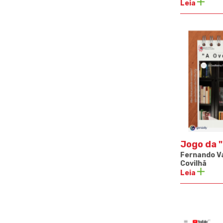
Leia
Jogo da "
Fernando Va
Covilhã
Leia