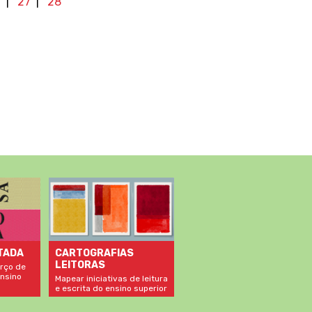
|
27
|
28
TADA
CARTOGRAFIAS
LEITORAS
rço de
nsino
Mapear iniciativas de leitura
e escrita do ensino superior