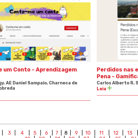
 um Conto - Aprendizagem
Perdidos nas 
Pena
-
Gamific
y. AE Daniel Sampaio, Charneca de
Carlos Alberto R. S
obreda
Leia
|
3
|
4
|
5
|
6
|
7
| 8
|
9
|
10
|
11
|
12
|
13