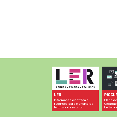
LER
PICCL
Informação científica e
Plano de
recursos para o ensino da
Cidadão
leitura e da escrita.
Leitura e