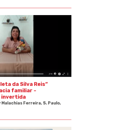
leta da Silva Reis”
cia familiar -
invertida
Malachias Ferreira, S. Paulo,