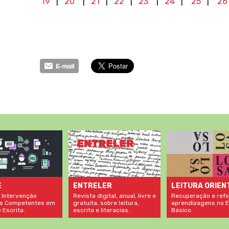
19
|
20
|
21
|
22
|
23
|
24
|
25
|
26
LEITURA ORIEN
E
ENTRELER
Recuperação e refo
 Intervenção
Revista digital, anual, livre e
aprendizagens no E
s Competentes em
gratuita, sobre leitura,
Básico.
 Escrita.
escrita e literacias.