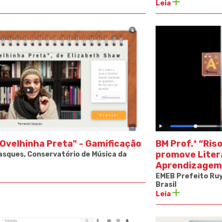
Leia
Ovelhinha Preta" - Gamificação
BM Prof.ª “Riso
promove Litera
sques, Conservatório de Música da
Aprendizagem 
EMEB Prefeito Ruy 
Brasil
Leia