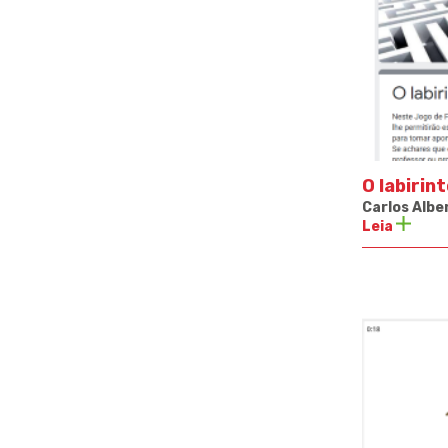
O labirin
Carlos Alber
Leia