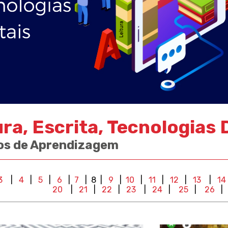
ura, Escrita, Tecnologias D
os de Aprendizagem
3
|
4
|
5
|
6
|
7
| 8 |
9
|
10
|
11
|
12
|
13
|
14
20
|
21
|
22
|
23
|
24
|
25
|
26