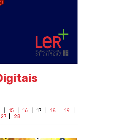
igitais
|
15
|
16
| 17
|
18
|
19
|
|
27
|
28