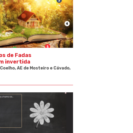
os de Fadas
m invertida
Coelho, AE de Mosteiro e Cávado,