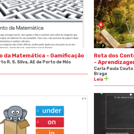
to da Matemática - Gamificação
Rota dos Cont
-
Aprendizage
to R. S. Silva, AE de Porto de Mós
Carla Paula Couto 
Braga
Leia