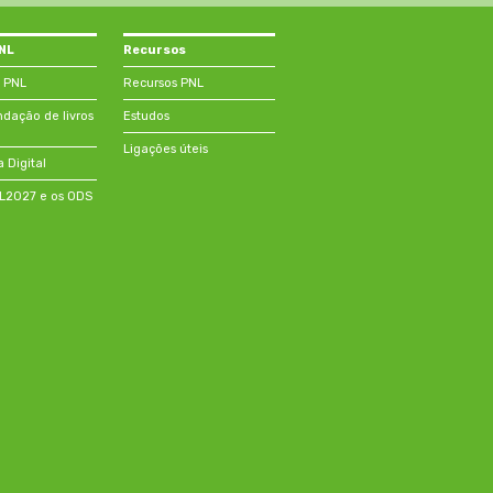
PNL
Recursos
 PNL
Recursos PNL
ação de livros
Estudos
Ligações úteis
a Digital
NL2027 e os ODS