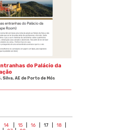
entranhas do Palácio da
ação
. Silva
, AE
de Porto de Mós
|
14
|
15
|
16
| 17
|
18
|