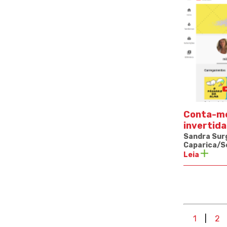
Conta-me
invertida
Sandra Surg
Caparica/S
Leia
1
|
2