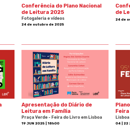
Conferência do Plano Nacional
Confe
de Leitura 2025
de Le
Fotogaleria e vídeos
24 de o
24 de outubro de 2025
a
Apresentação do Diário de
Plano
Leitura em Família
Feira
Praça Verde - Feira do Livro em Lisboa
Lisboa
19 JUN 2025 | 18h00
04 | 22