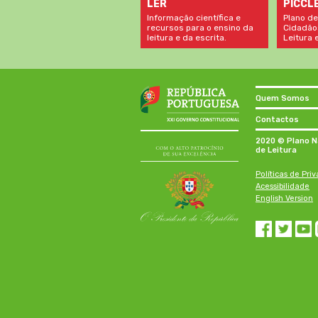
LER
PICCL
Informação científica e
Plano de
recursos para o ensino da
Cidadão
leitura e da escrita.
Leitura e
Quem Somos
Contactos
2020 © Plano N
de Leitura
Políticas de Pri
Acessibilidade
English Version