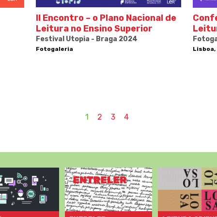
II Encontro – o Plano Nacional de
Confe
Leitura no Ensino Superior
Leit
Festival Utopia - Braga 2024
Fotoga
Fotogaleria
Lisboa,
1
2
3
4