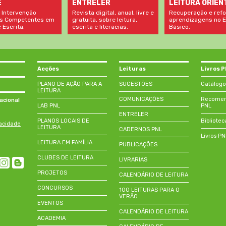
LEITURA ORIEN
E
ENTRELER
Recuperação e refo
 Intervenção
Revista digital, anual, livre e
aprendizagens no E
s Competentes em
gratuita, sobre leitura,
Básico.
 Escrita.
escrita e literacias.
Acções
Leituras
Livros 
PLANO DE AÇÃO PARA A
SUGESTÕES
Catálogo
LEITURA
COMUNICAÇÕES
Recomend
acional
LAB PNL
PNL
ENTRELER
PLANOS LOCAIS DE
Bibliotec
vacidade
LEITURA
CADERNOS PNL
Livros P
LEITURA EM FAMÍLIA
PUBLICAÇÕES
CLUBES DE LEITURA
LIVRARIAS
PROJETOS
CALENDÁRIO DE LEITURA
CONCURSOS
100 LEITURAS PARA O
VERÃO
EVENTOS
CALENDÁRIO DE LEITURA
ACADEMIA