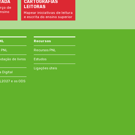
TADA
CARTOGRAFIAS
LEITORAS
rço de
nsino
Mapear iniciativas de leitura
e escrita do ensino superior
PNL
Recursos
 PNL
Recursos PNL
ação de livros
Estudos
Ligações úteis
a Digital
NL2027 e os ODS