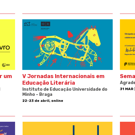
ir um
V Jornadas Internacionais em
Sema
Educação Literária
Agrad
l
Instituto de Educação Universidade do
31 MAR 
Minho – Braga
22-23 de abril, online