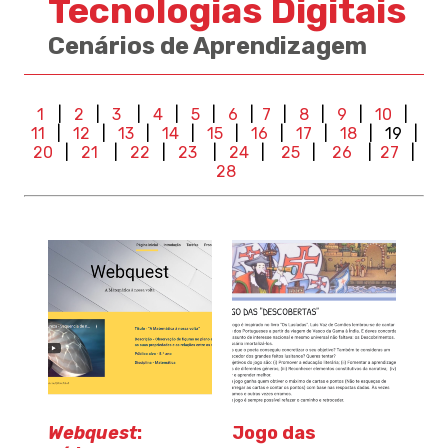
Tecnologias Digitais
Cenários de Aprendizagem
1
|
2
|
3
|
4
|
5
|
6
|
7
|
8
|
9
|
10
|
11
|
12
|
13
|
14
|
15
|
16
|
17
|
18
| 19
|
20
|
21
|
22
|
23
|
24
|
25
|
26
|
27
|
28
Webquest
:
Jogo das