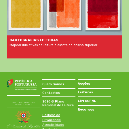
CARTOGRAFIAS LEITORAS
Mapear iniciativas de leitura e escrita do ensino superior
Acções
Quem Somos
Leituras
Contactos
Livros PNL
2020 © Plano
Nacional de Leitura
Recursos
Políticas de
Privacidade
Acessibilidade