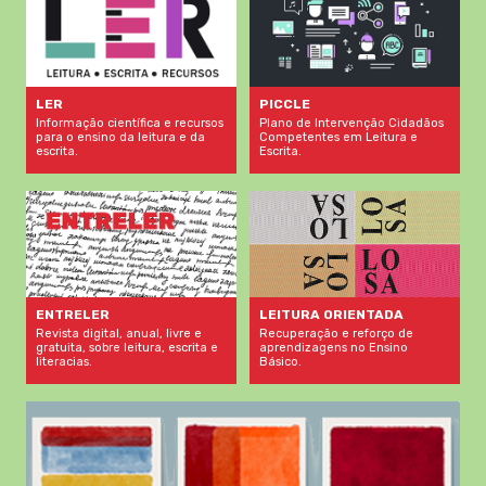
LER
PICCLE
Informação científica e recursos
Plano de Intervenção Cidadãos
para o ensino da leitura e da
Competentes em Leitura e
escrita.
Escrita.
LEITURA ORIENTADA
ENTRELER
Recuperação e reforço de
Revista digital, anual, livre e
aprendizagens no Ensino
gratuita, sobre leitura, escrita e
Básico.
literacias.