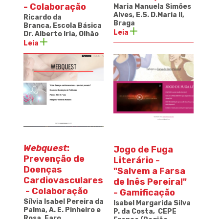
- Colaboração
Maria Manuela Simões
Alves, E.S. D.Maria II,
Ricardo da
Braga
Branca, Escola Básica
Leia
Dr. Alberto Iria, Olhão
Leia
Webquest
:
Jogo de Fuga
Prevenção de
Literário -
Doenças
"Salvem a Farsa
Cardiovasculares
de Inês Pereira!"
- Colaboração
- Gamificação
Sílvia Isabel Pereira da
Isabel Margarida Silva
Palma, A. E. Pinheiro e
P. da Costa, CEPE
Rosa, Faro