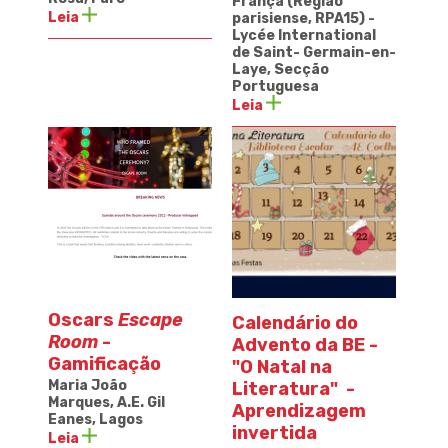
França (Região
Leia
parisiense, RPA15) -
Lycée International
de Saint- Germain-en-
Laye, Secção
Portuguesa
Leia
Oscars
Escape
Calendário do
Room
-
Advento da BE -
Gamificação
"O Natal na
Maria João
Literatura" -
Marques, A.E. Gil
Aprendizagem
Eanes, Lagos
invertida
Leia