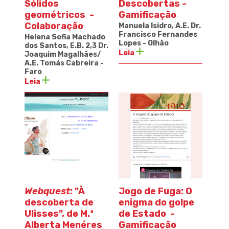
Sólidos
Descobertas -
geométricos -
Gamificação
Colaboração
Manuela Isidro, A.E.
Dr.
Francisco Fernandes
Helena Sofia Machado
Lopes
- Olhão
dos Santos, E.B. 2,3 Dr.
Leia
Joaquim Magalhães/
A.E. Tomás Cabreira -
Faro
Leia
Webquest
: "À
Jogo de Fuga: O
descoberta de
enigma do golpe
Ulisses", de M.ª
de Estado -
Alberta Menéres
Gamificação