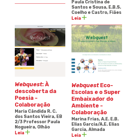
Paula Cristina de
Santos e Sousa, E.B.S.
Coelho e Castro, Fiães
Leia
Webquest
: À
Webquest
Eco-
descoberta da
Escolas e o Super
Poesia -
Embaixador do
Colaboração
Ambiente -
Maria Cândida R. C.
Colaboração
dos Santos Vieira, EB
Marina Frias,
A.E. E.B.
2/3 Professor Paula
Elias Garcia/A.E. Elias
Nogueira, Olhão
Garcia, Almada
Leia
Leia