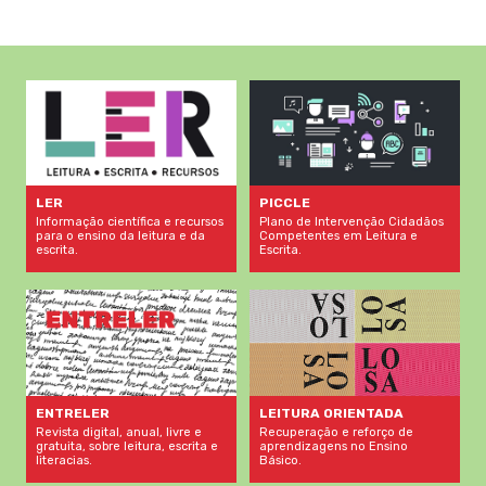
LER
PICCLE
Informação científica e recursos
Plano de Intervenção Cidadãos
para o ensino da leitura e da
Competentes em Leitura e
escrita.
Escrita.
LEITURA ORIENTADA
ENTRELER
Recuperação e reforço de
Revista digital, anual, livre e
aprendizagens no Ensino
gratuita, sobre leitura, escrita e
Básico.
literacias.