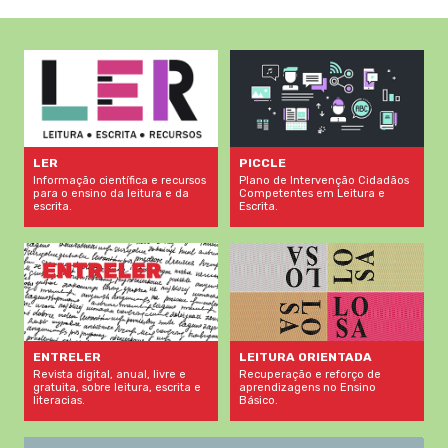
LER
PICCLE
Informação científica e recursos
Plano de Intervenção Cidadãos
para o ensino da leitura e da
Competentes em Leitura e
escrita.
Escrita.
LEITURA ORIENTADA
ENTRELER
Recuperação e reforço de
Revista digital, anual, livre e
aprendizagens no Ensino
gratuita, sobre leitura, escrita e
Básico.
literacias.