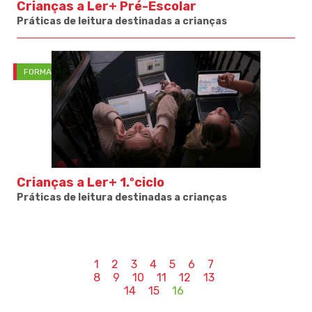
Crianças a Ler+ Pré-Escolar
Práticas de leitura destinadas a crianças
FORMAÇÃO
Crianças a Ler+ 1.ºciclo
Práticas de leitura destinadas a crianças
1
2
3
4
5
6
7
8
9
10
11
12
13
14
15
16