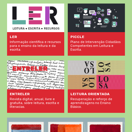
LER
PICCLE
Informação científica e recursos
Plano de Intervenção Cidadãos
para o ensino da leitura e da
Competentes em Leitura e
escrita.
Escrita.
LEITURA ORIENTADA
ENTRELER
Recuperação e reforço de
Revista digital, anual, livre e
aprendizagens no Ensino
gratuita, sobre leitura, escrita e
Básico.
literacias.