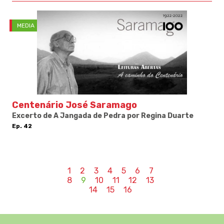
MEDIA
Centenário José Saramago
Excerto de A Jangada de Pedra por Regina Duarte
Ep. 42
1
2
3
4
5
6
7
8
9
10
11
12
13
14
15
16