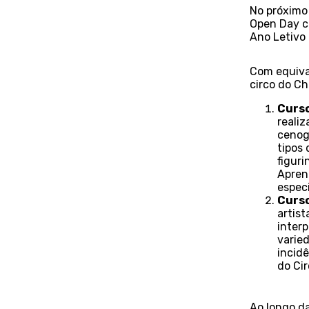
No próximo 
Open Day co
Ano Letivo
Com equival
circo do Ch
Curso
reali
cenog
tipos 
figuri
Apren
especi
Curso
artis
interp
varie
incid
do Cir
Ao longo da