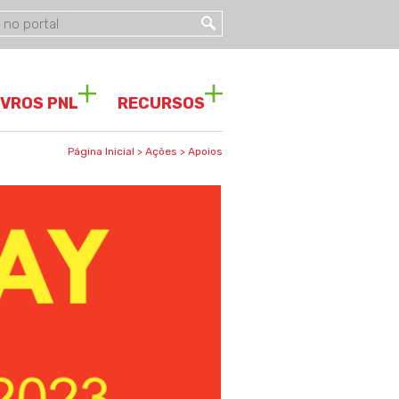
IVROS PNL
RECURSOS
Página Inicial
>
Ações
>
Apoios