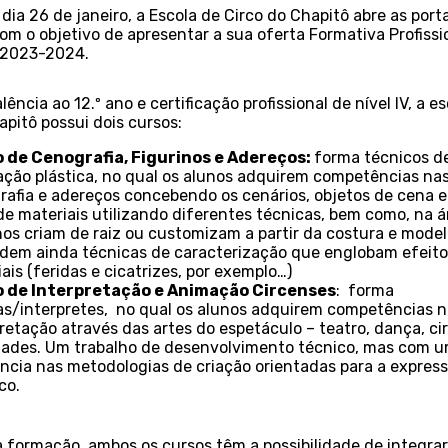
dia 26 de janeiro, a Escola de Circo do Chapitô abre as por
m o objetivo de apresentar a sua oferta Formativa Profissi
 2023-2024.
ência ao 12.º ano e certificação profissional de nível IV, a e
apitô possui dois cursos:
 de Cenografia, Figurinos e Adereços
:
forma técnicos d
zação plástica, no qual os alunos adquirem competências na
rafia e adereços concebendo os cenários, objetos de cena 
de materiais utilizando diferentes técnicas, bem como, na á
nos criam de raiz ou customizam a partir da costura e mode
dem ainda técnicas de caracterização que englobam efeito
ais (feridas e cicatrizes, por exemplo…)
 de Interpretação e Animação Circenses
: forma
tas/interpretes, no qual os alunos adquirem competências n
retação através das artes do espetáculo – teatro, dança, ci
dades. Um trabalho de desenvolvimento técnico, mas com 
ência nas metodologias de criação orientadas para a expres
co.
 formação, ambos os cursos têm a possibilidade de integra