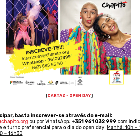
[
CARTAZ - OPEN DAY
]
cipar,
basta inscrever-se através do e-mail:
@chapito.org
ou por WhatsApp:
+351 961 032
999
com indi
 e turno preferencial para o dia do open day:
Manhã: 10h – 
30 – 16h30