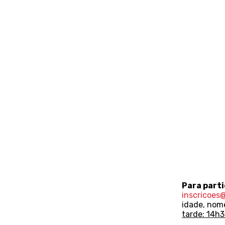
Para parti
inscricoes
idade, nome
tarde: 14h