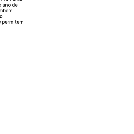
o ano de
também
o
ue permitem