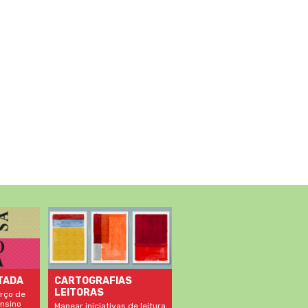
TADA
CARTOGRAFIAS
LEITORAS
rço de
nsino
Mapear iniciativas de leitura