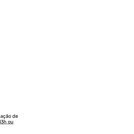
cação de
13h ou