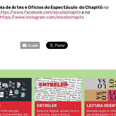
la de Artes e Ofícios do Espectáculo do Chapitô
no
https://www.facebook.com/escolachapito
e no
https://www.instagram.com/escolachapito
LEITURA ORIEN
E
ENTRELER
Recuperação e refo
 Intervenção
Revista digital, anual, livre e
aprendizagens no E
s Competentes em
gratuita, sobre leitura,