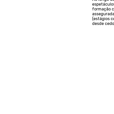
espetáculos
formação c
assegurada
(estágios c
desde cedo,