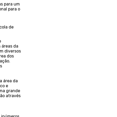
tas para um
onal para o
scola de
e
s áreas da
em diversos
rea dos
lação.
s
a área da
rco e
uma grande
são através
r inúmeros