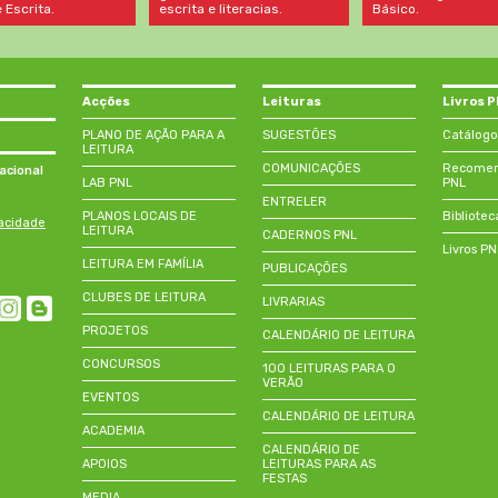
Básico.
 Escrita.
escrita e literacias.
Acções
Leituras
Livros 
PLANO DE AÇÃO PARA A
SUGESTÕES
Catálogo
LEITURA
COMUNICAÇÕES
Recomend
acional
LAB PNL
PNL
ENTRELER
PLANOS LOCAIS DE
Bibliotec
vacidade
LEITURA
CADERNOS PNL
Livros P
LEITURA EM FAMÍLIA
PUBLICAÇÕES
CLUBES DE LEITURA
LIVRARIAS
PROJETOS
CALENDÁRIO DE LEITURA
CONCURSOS
100 LEITURAS PARA O
VERÃO
EVENTOS
CALENDÁRIO DE LEITURA
ACADEMIA
CALENDÁRIO DE
APOIOS
LEITURAS PARA AS
FESTAS
MEDIA