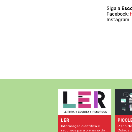
Siga a
Esco
Facebook:
Instagram:
LER
PICCL
Informação científica e
Plano de
recursos para o ensino da
Cidadão