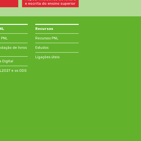
e escrita do ensino superior
PNL
Recursos
 PNL
Recursos PNL
ação de livros
Estudos
Ligações úteis
a Digital
NL2027 e os ODS