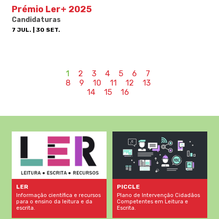
Prémio Ler+ 2025
Candidaturas
7 JUL. | 30 SET.
1
2
3
4
5
6
7
8
9
10
11
12
13
14
15
16
LER
PICCLE
Informação científica e recursos
Plano de Intervenção Cidadãos
para o ensino da leitura e da
Competentes em Leitura e
escrita.
Escrita.