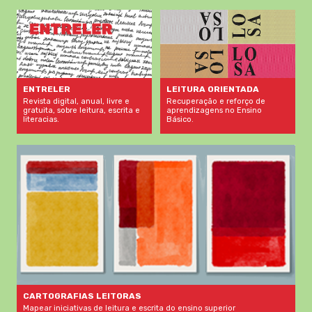
LEITURA ORIENTADA
ENTRELER
Recuperação e reforço de
Revista digital, anual, livre e
aprendizagens no Ensino
gratuita, sobre leitura, escrita e
Básico.
literacias.
CARTOGRAFIAS LEITORAS
Mapear iniciativas de leitura e escrita do ensino superior