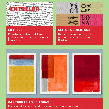
LEITURA ORIENTADA
ENTRELER
Recuperação e reforço de
Revista digital, anual, livre e
aprendizagens no Ensino
gratuita, sobre leitura, escrita e
Básico.
literacias.
CARTOGRAFIAS LEITORAS
Mapear iniciativas de leitura e escrita do ensino superior