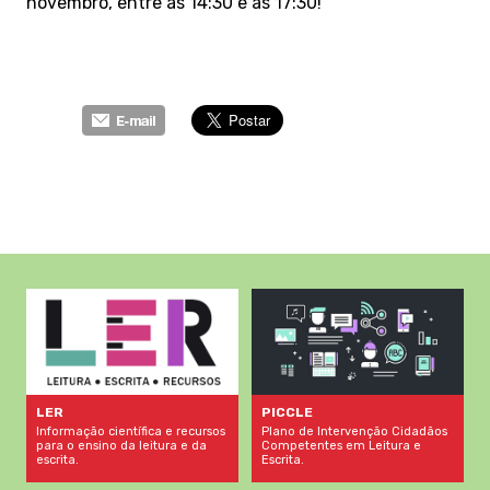
novembro, entre as 14:30 e as 17:30!
LER
PICCLE
Informação científica e recursos
Plano de Intervenção Cidadãos
para o ensino da leitura e da
Competentes em Leitura e
escrita.
Escrita.