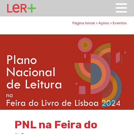
Página Inicial
>
Ações
>
Eventos
PNL na Feira do