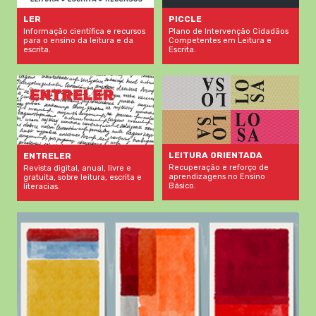
LER
PICCLE
Informação científica e recursos
Plano de Intervenção Cidadãos
para o ensino da leitura e da
Competentes em Leitura e
escrita.
Escrita.
LEITURA ORIENTADA
ENTRELER
Recuperação e reforço de
Revista digital, anual, livre e
aprendizagens no Ensino
gratuita, sobre leitura, escrita e
Básico.
literacias.