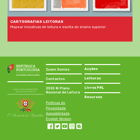
CARTOGRAFIAS LEITORAS
Mapear iniciativas de leitura e escrita do ensino superior
Acções
Quem Somos
Leituras
Contactos
Livros PNL
2020 © Plano
Nacional de Leitura
Recursos
Políticas de
Privacidade
Acessibilidade
English Version