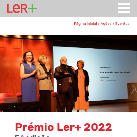
Página Inicial
>
Ações
>
Eventos
Prémio Ler+ 2022