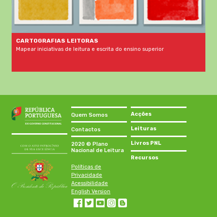
CARTOGRAFIAS LEITORAS
Mapear iniciativas de leitura e escrita do ensino superior
Acções
Quem Somos
Leituras
Contactos
Livros PNL
2020 © Plano
Nacional de Leitura
Recursos
Políticas de
Privacidade
Acessibilidade
English Version