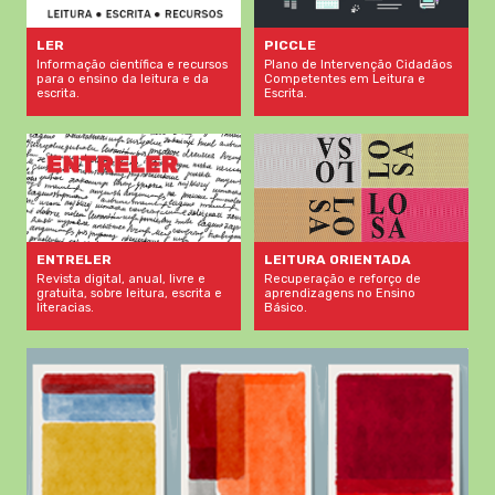
LER
PICCLE
Informação científica e recursos
Plano de Intervenção Cidadãos
para o ensino da leitura e da
Competentes em Leitura e
escrita.
Escrita.
LEITURA ORIENTADA
ENTRELER
Recuperação e reforço de
Revista digital, anual, livre e
aprendizagens no Ensino
gratuita, sobre leitura, escrita e
Básico.
literacias.