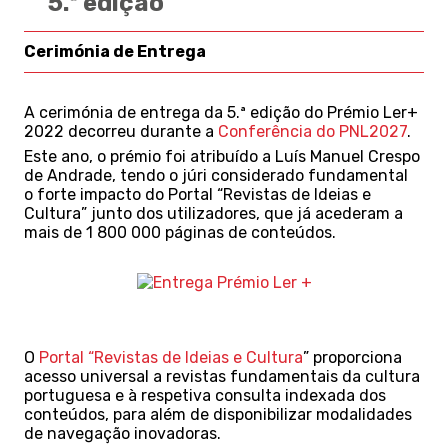
5.ª edição
Cerimónia de Entrega
A
cerimónia de entrega d
a 5.ª edição do
Prémio Ler+
202
2
d
ecorreu
durante
a
Conferência do PNL2027
.
Este ano,
o prémio foi atribuído
a Luís Manuel Crespo
de Andrade,
tendo o júri considerado
f
undamental
o
forte impacto
do
Portal
“
Revistas de Ideias e
Cultura
”
junto dos utilizadores
,
que já acederam a
mais de 1 800 000 páginas
de conteúdos
.
O
Portal
“
Revistas de Ideias e Cultura
”
proporciona
acesso universal a revistas fundamentais da
c
ultura
portuguesa
e
à
respetiva consulta indexada dos
conteúdos
, para além de
disponibiliza
r
modalidades
de navegação inovadoras
.