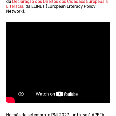
da
Declaração dos Direitos dos Cidadãos Europeus à
Literacia
, da ELINET (European Literacy Policy
Network).
No mês de setembro, o PNL2027 junta-se à APEFA