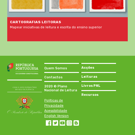
CARTOGRAFIAS LEITORAS
Mapear iniciativas de leitura e escrita do ensino superior
Acções
Quem Somos
Leituras
Contactos
Livros PNL
2020 © Plano
Nacional de Leitura
Recursos
Políticas de
Privacidade
Acessibilidade
English Version