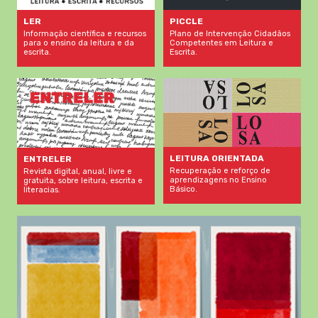
LER
PICCLE
Informação científica e recursos
Plano de Intervenção Cidadãos
para o ensino da leitura e da
Competentes em Leitura e
escrita.
Escrita.
LEITURA ORIENTADA
ENTRELER
Recuperação e reforço de
Revista digital, anual, livre e
aprendizagens no Ensino
gratuita, sobre leitura, escrita e
Básico.
literacias.