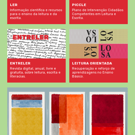
LER
PICCLE
Informação científica e recursos
Plano de Intervenção Cidadãos
para o ensino da leitura e da
Competentes em Leitura e
escrita.
Escrita.
LEITURA ORIENTADA
ENTRELER
Recuperação e reforço de
Revista digital, anual, livre e
aprendizagens no Ensino
gratuita, sobre leitura, escrita e
Básico.
literacias.