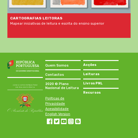
CARTOGRAFIAS LEITORAS
Mapear iniciativas de leitura e escrita do ensino superior
Acções
Quem Somos
Leituras
Contactos
Livros PNL
2020 © Plano
Nacional de Leitura
Recursos
Políticas de
Privacidade
Acessibilidade
English Version