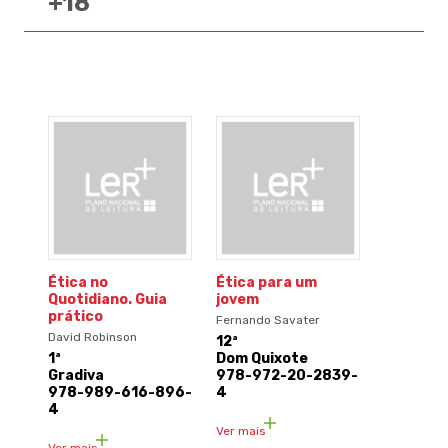
+18
Ética no
Ética para um
Quotidiano. Guia
jovem
prático
Fernando Savater
David Robinson
12ª
1ª
Dom Quixote
Gradiva
978-972-20-2839-
978-989-616-896-
4
4
Ver mais