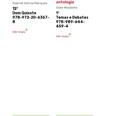
antologia
Gabriel Gárcia Márquez
Viale Moutinho
12ª
Dom Quixote
1ª
978-972-20-6367-
Temas e Debates
8
978-989-644-
459-4
Ver mais
Ver mais