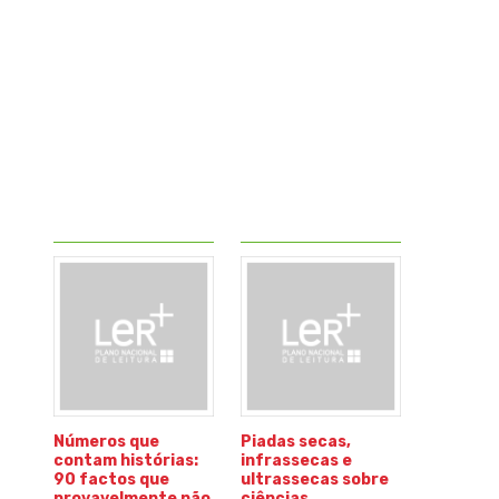
Números que
Piadas secas,
contam histórias:
infrassecas e
90 factos que
ultrassecas sobre
provavelmente não
ciências