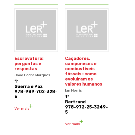
Escravatura:
Caçadores,
perguntas e
camponeses e
respostas
combustíveis
fósseis : como
João Pedro Marques
evoluíram os
1ª
valores humanos
Guerra e Paz
Ian Morris
978-989-702-328-
6
1ª
Bertrand
978-972-25-3249-
Ver mais
5
Ver mais