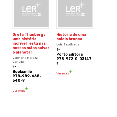
Greta Thunberg :
História de uma
uma história
baleia branca
incrível : está nas
Luís Sepúlveda
nossas mãos salvar
1ª
o planeta!
Porto Editora
Valentina Marazzi
978-972-0-03147-
Ganella
1
1ª
Booksmile
Ver mais
978-989-668-
540-9
Ver mais