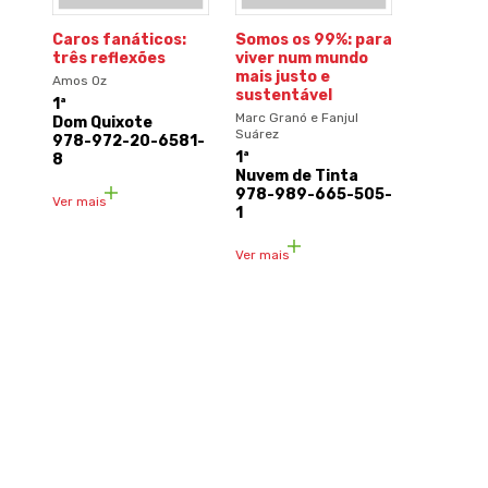
Caros fanáticos:
Somos os 99%: para
três reflexões
viver num mundo
mais justo e
Amos Oz
sustentável
1ª
Marc Granó e Fanjul
Dom Quixote
Suárez
978-972-20-6581-
1ª
8
Nuvem de Tinta
978-989-665-505-
Ver mais
1
Ver mais