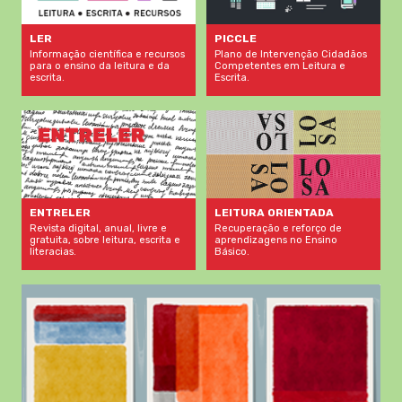
LER
PICCLE
Informação científica e recursos
Plano de Intervenção Cidadãos
para o ensino da leitura e da
Competentes em Leitura e
escrita.
Escrita.
LEITURA ORIENTADA
ENTRELER
Recuperação e reforço de
Revista digital, anual, livre e
aprendizagens no Ensino
gratuita, sobre leitura, escrita e
Básico.
literacias.