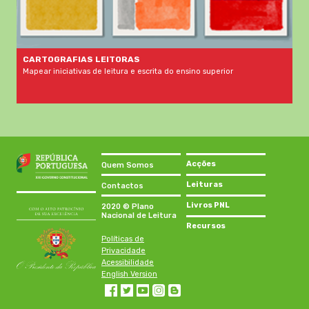
CARTOGRAFIAS LEITORAS
Mapear iniciativas de leitura e escrita do ensino superior
Acções
Quem Somos
Leituras
Contactos
Livros PNL
2020 © Plano
Nacional de Leitura
Recursos
Políticas de
Privacidade
Acessibilidade
English Version