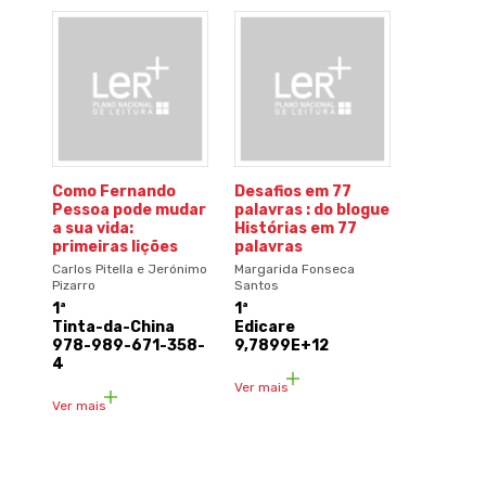
Como Fernando
Desafios em 77
Pessoa pode mudar
palavras : do blogue
a sua vida:
Histórias em 77
primeiras lições
palavras
Carlos Pitella e Jerónimo
Margarida Fonseca
Pizarro
Santos
1ª
1ª
Tinta-da-China
Edicare
978-989-671-358-
9,7899E+12
4
Ver mais
Ver mais