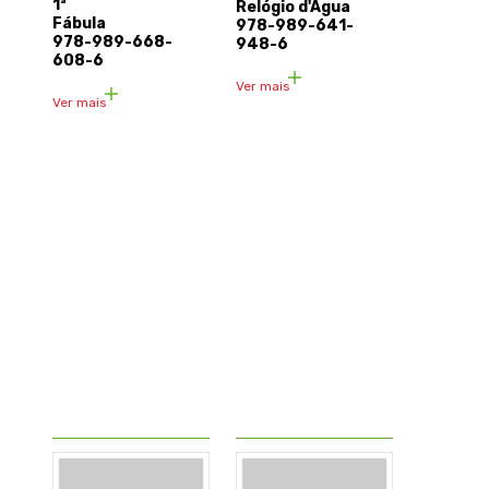
1ª
Relógio d'Água
Fábula
978-989-641-
978-989-668-
948-6
608-6
Ver mais
Ver mais