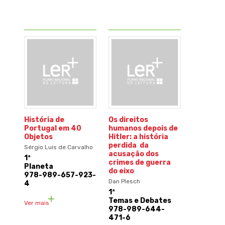
História de
Os direitos
Portugal em 40
humanos depois de
Objetos
Hitler: a história
perdida da
Sérgio Luis de Carvalho
acusação dos
1ª
crimes de guerra
Planeta
do eixo
978-989-657-923-
Dan Plesch
4
1ª
Temas e Debates
Ver mais
978-989-644-
471-6