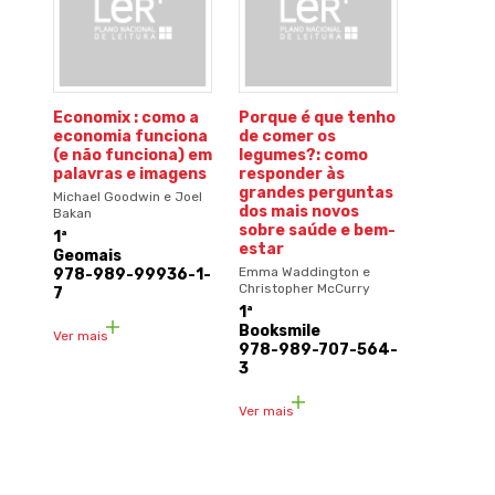
Economix : como a
Porque é que tenho
economia funciona
de comer os
(e não funciona) em
legumes?: como
palavras e imagens
responder às
grandes perguntas
Michael Goodwin e Joel
dos mais novos
Bakan
sobre saúde e bem-
1ª
estar
Geomais
Emma Waddington e
978-989-99936-1-
Christopher McCurry
7
1ª
Booksmile
Ver mais
978-989-707-564-
3
Ver mais