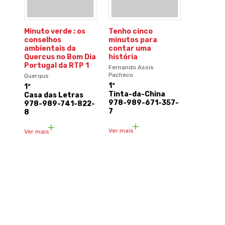
Minuto verde : os
Tenho cinco
conselhos
minutos para
ambientais da
contar uma
Quercus no Bom Dia
história
Portugal da RTP 1
Fernando Assis
Pacheco
Querqus
1ª
1ª
Tinta-da-China
Casa das Letras
978-989-671-357-
978-989-741-822-
7
8
Ver mais
Ver mais