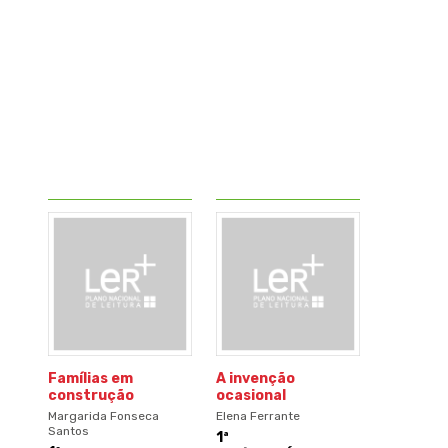
Famílias em
A invenção
construção
ocasional
Margarida Fonseca
Elena Ferrante
Santos
1ª