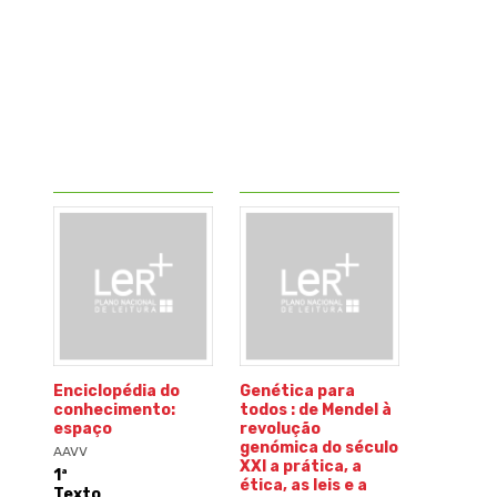
Enciclopédia do
Genética para
conhecimento:
todos : de Mendel à
espaço
revolução
genómica do século
AAVV
XXI a prática, a
1ª
ética, as leis e a
Texto