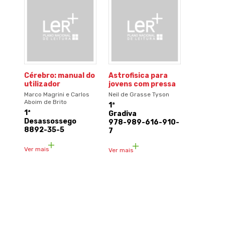
Cérebro: manual do
Astrofisica para
utilizador
jovens com pressa
Marco Magrini e Carlos
Neil de Grasse Tyson
Aboim de Brito
1ª
1ª
Gradiva
Desassossego
978-989-616-910-
8892-35-5
7
Ver mais
Ver mais