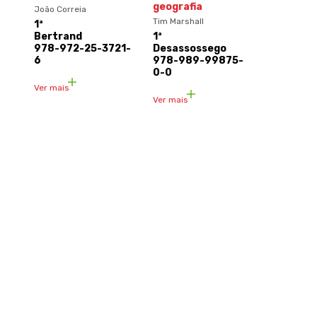
geografia
João Correia
Tim Marshall
1ª
Bertrand
1ª
978-972-25-3721-
Desassossego
6
978-989-99875-
0-0
Ver mais
Ver mais