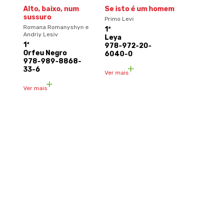
Alto, baixo, num
Se isto é um homem
sussuro
Primo Levi
Romana Romanyshyn e
1ª
Andriy Lesiv
Leya
1ª
978-972-20-
Orfeu Negro
6040-0
978-989-8868-
33-6
Ver mais
Ver mais