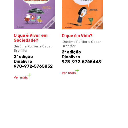
O que é Viver em
O que é a Vida?
Sociedade?
Jérôme Ruillier e Oscar
Brenifier
Jérôme Ruillier e Oscar
Brenifier
2ª edição
2ª edição
Dinalivro
Dinalivro
978-972-5765449
978-972-5765852
Ver mais
Ver mais