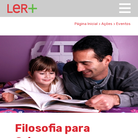
Página Inicial
>
Ações
>
Eventos
Filosofia para