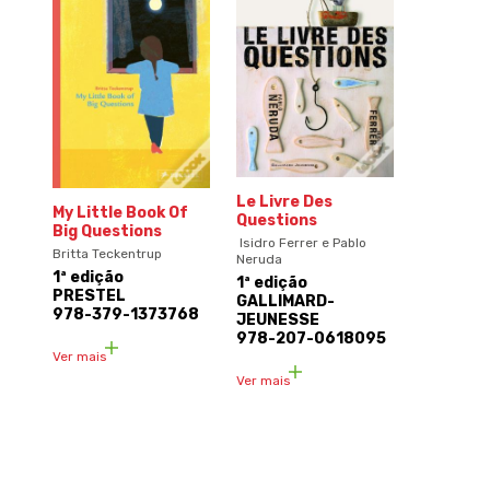
Le Livre Des
My Little Book Of
Questions
Big Questions
Isidro Ferrer e Pablo
Britta Teckentrup
Neruda
1ª edição
1ª edição
PRESTEL
GALLIMARD-
978-379-1373768
JEUNESSE
978-207-0618095
Ver mais
Ver mais