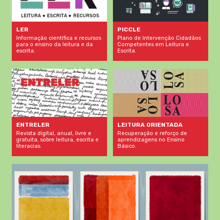
LER
PICCLE
Informação científica e recursos
Plano de Intervenção Cidadãos
para o ensino da leitura e da
Competentes em Leitura e
escrita.
Escrita.
LEITURA ORIENTADA
ENTRELER
Recuperação e reforço de
Revista digital, anual, livre e
aprendizagens no Ensino
gratuita, sobre leitura, escrita e
Básico.
literacias.