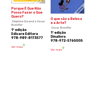
Porque É Que Não
Posso Fazer o Que
Quero?
O que são a Beleza
Delphine Durand e Oscar
e a Arte?
Brenifier
Oscar Brenifier
1ª edição
1ª edição
Edicare Editora
Dinalivro
978-989-8173577
978-972-5765005
Ver mais
Ver mais