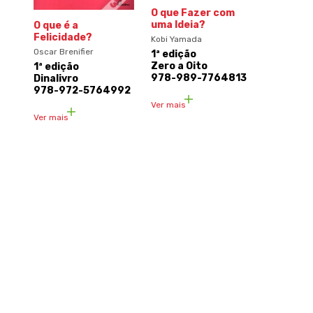
O que Fazer com
uma Ideia?
O que é a
Felicidade?
Kobi Yamada
Oscar Brenifier
1ª edição
Zero a Oito
1ª edição
978-989-7764813
Dinalivro
978-972-5764992
Ver mais
Ver mais