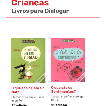
Crianças
Livros para Dialogar
O que são os
O que são o Bem e o
Sentimentos?
Mal?
Oscar Brenifier e Serge
Clément Devaux e Oscar
Bloch
Brenifier
2ª edição
2ª edição