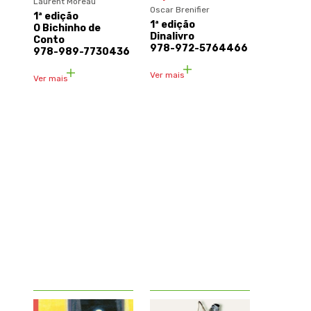
Laurent Moreau
Oscar Brenifier
1ª edição
1ª edição
O Bichinho de
Dinalivro
Conto
978-972-5764466
978-989-7730436
Ver mais
Ver mais