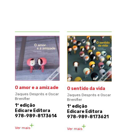
O amor e a amizade
O sentido da vida
Jaques Després e Oscar
Jaques Després e Oscar
Brenifier
Brenifier
1ª edição
1ª edição
Edicare Editora
Edicare Editora
978-989-8173614
978-989-8173621
Ver mais
Ver mais