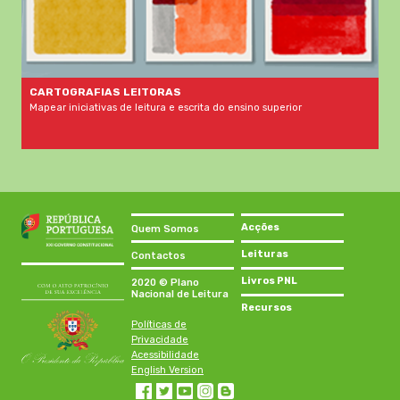
CARTOGRAFIAS LEITORAS
Mapear iniciativas de leitura e escrita do ensino superior
Acções
Quem Somos
Leituras
Contactos
Livros PNL
2020 © Plano
Nacional de Leitura
Recursos
Políticas de
Privacidade
Acessibilidade
English Version