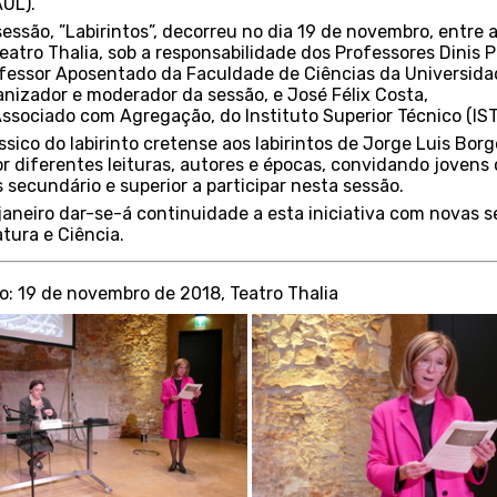
AUL).
sessão, ”Labirintos”, decorreu no dia 19 de novembro, entre a
eatro Thalia, sob a responsabilidade dos Professores Dinis 
fessor Aposentado da Faculdade de Ciências da Universida
anizador e moderador da sessão, e José Félix Costa,
ssociado com Agregação, do Instituto Superior Técnico (IST
ssico do labirinto cretense aos labirintos de Jorge Luis Bor
r diferentes leituras, autores e épocas, convidando jovens 
 secundário e superior a participar nesta sessão.
 janeiro dar-se-á continuidade a esta iniciativa com novas 
atura e Ciência.
o: 19 de novembro de 2018, Teatro Thalia