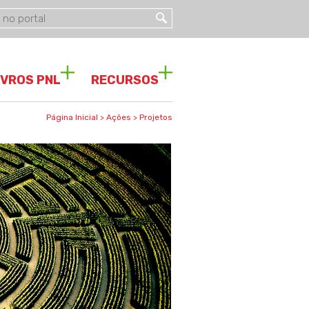
IVROS PNL
RECURSOS
Página Inicial
>
Ações
>
Projetos