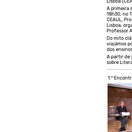
Lisboa (CE
A primeira 
18h30, no T
CEAUL, Pro
Lisboa, org
Professor A
Do mito clá
viajámos po
dos ensinos
A partir de
sobre Liter
1.º Encontr