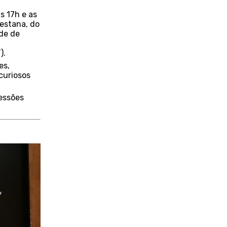
s 17h e as
Pestana, do
de de
).
ges,
curiosos
sessões