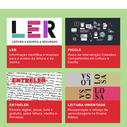
LER
PICCLE
Informação científica e recursos
Plano de Intervenção Cidadãos
para o ensino da leitura e da
Competentes em Leitura e
escrita.
Escrita.
LEITURA ORIENTADA
ENTRELER
Recuperação e reforço de
Revista digital, anual, livre e
aprendizagens no Ensino
gratuita, sobre leitura, escrita e
Básico.
literacias.