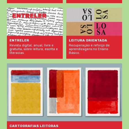
LEITURA ORIENTADA
ENTRELER
Recuperação e reforço de
Revista digital, anual, livre e
aprendizagens no Ensino
gratuita, sobre leitura, escrita e
Básico.
literacias.
CARTOGRAFIAS LEITORAS