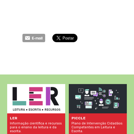
LER
PICCLE
Informação científica e recursos
Plano de Intervenção Cidadãos
para o ensino da leitura e da
Competentes em Leitura e
escrita.
Escrita.