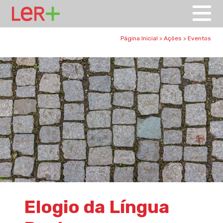
Página Inicial
>
Ações
>
Eventos
Elogio da Língua