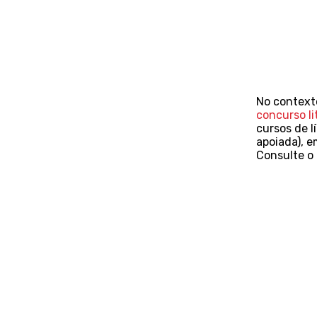
No contexto
concurso li
cursos de l
apoiada), e
Consulte o