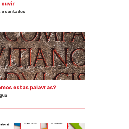
e ouvir
s e cantados
amos estas palavras?
ngua