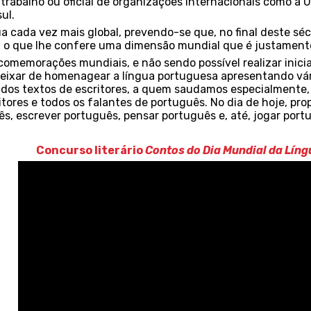
 trabalho ou oficial de organizações internacionais como a 
ul.
a cada vez mais global, prevendo-se que, no final deste séc
, o que lhe confere uma dimensão mundial que é justament
comemorações mundiais, e não sendo possível realizar inicia
eixar de homenagear a língua portuguesa apresentando vári
dos textos de escritores, a quem saudamos especialmente, 
leitores e todos os falantes de português. No dia de hoje, pr
ês, escrever português, pensar português e, até, jogar port
Concurso literário
Contos do Dia Mundial da Lín