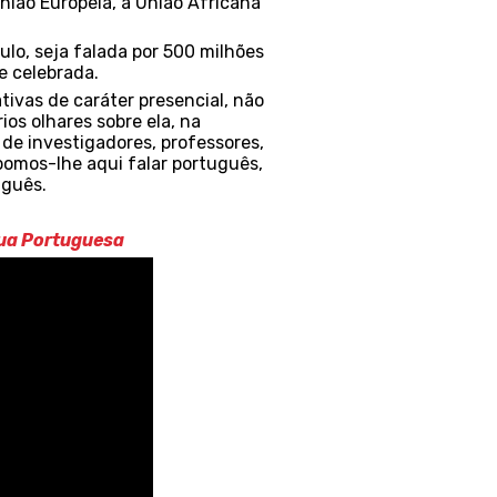
União Europeia, a União Africana
ulo, seja falada por 500 milhões
e celebrada.
tivas de caráter presencial, não
os olhares sobre ela, na
de investigadores, professores,
opomos-lhe aqui falar português,
uguês.
gua Portuguesa