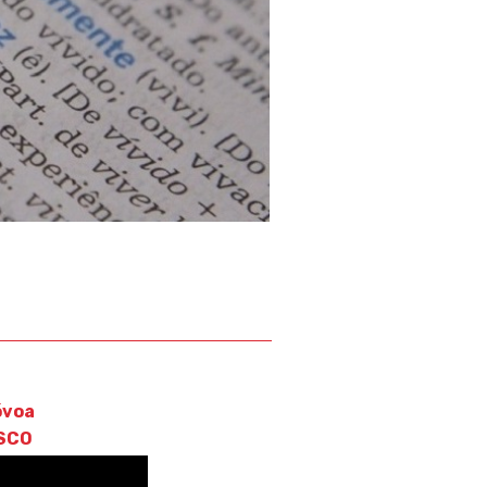
óvoa
ESCO