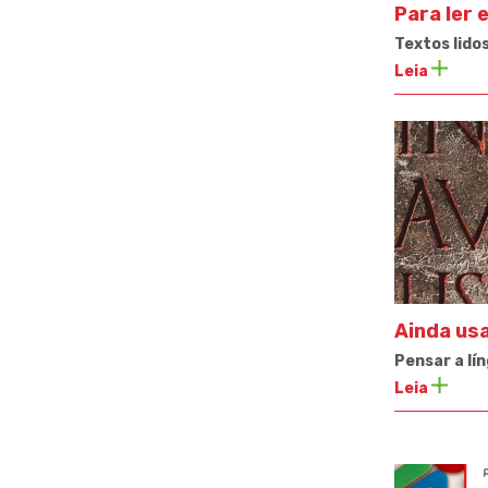
Para ler 
Textos lido
Leia
Ainda us
Pensar a lí
Leia