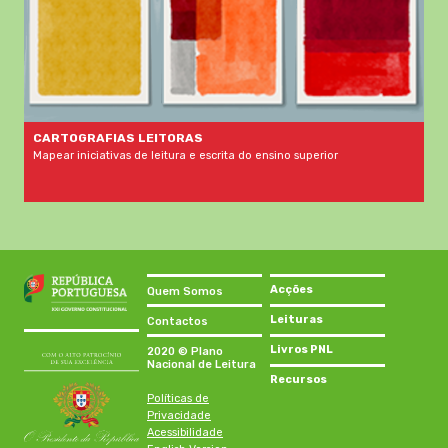
CARTOGRAFIAS LEITORAS
Mapear iniciativas de leitura e escrita do ensino superior
Acções
Quem Somos
Leituras
Contactos
Livros PNL
2020 © Plano
Nacional de Leitura
Recursos
Políticas de
Privacidade
Acessibilidade