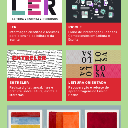
LER
PICCLE
Informação científica e recursos
Plano de Intervenção Cidadãos
para o ensino da leitura e da
Competentes em Leitura e
escrita.
Escrita.
LEITURA ORIENTADA
ENTRELER
Recuperação e reforço de
Revista digital, anual, livre e
aprendizagens no Ensino
gratuita, sobre leitura, escrita e
Básico.
literacias.