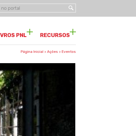
IVROS PNL
RECURSOS
Página Inicial
>
Ações
>
Eventos