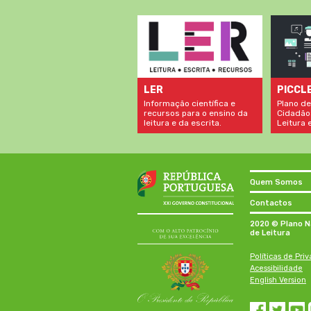
LER
PICCL
Informação científica e
Plano de
recursos para o ensino da
Cidadão
leitura e da escrita.
Leitura e
Quem Somos
Contactos
2020 © Plano N
de Leitura
Políticas de Pri
Acessibilidade
English Version