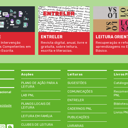
LEITURA ORIEN
E
ENTRELER
Recuperação e refo
 Intervenção
Revista digital, anual, livre e
aprendizagens no E
s Competentes em
gratuita, sobre leitura,
Básico.
 Escrita.
escrita e literacias.
Acções
Leituras
Livros 
PLANO DE AÇÃO PARA A
SUGESTÕES
Catálogo
LEITURA
COMUNICAÇÕES
Recomend
acional
LAB PNL
PNL
ENTRELER
PLANOS LOCAIS DE
Bibliotec
vacidade
LEITURA
CADERNOS PNL
Livros P
LEITURA EM FAMÍLIA
PUBLICAÇÕES
CLUBES DE LEITURA
LIVRARIAS