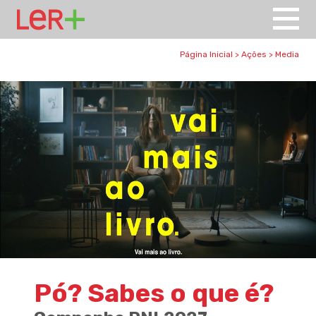
Página Inicial
>
Ações
>
Media
Pó? Sabes o que é?