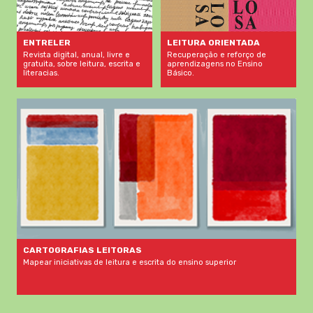
LEITURA ORIENTADA
ENTRELER
Recuperação e reforço de
Revista digital, anual, livre e
aprendizagens no Ensino
gratuita, sobre leitura, escrita e
Básico.
literacias.
CARTOGRAFIAS LEITORAS
Mapear iniciativas de leitura e escrita do ensino superior