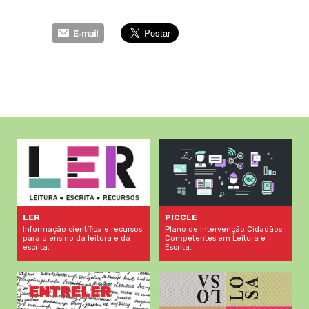
LER
PICCLE
Informação científica e recursos
Plano de Intervenção Cidadãos
para o ensino da leitura e da
Competentes em Leitura e
escrita.
Escrita.