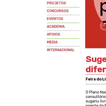
PROJETOS
CONCURSOS
EVENTOS
ACADEMIA
APOIOS
MEDIA
INTERNACIONAL
Suge
dife
Feira do L
O Plano Nac
consultório
sugeriu liv
poente da F