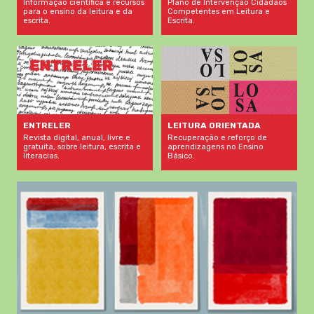
Informação científica e recursos
Plano de Intervenção Cidadãos
para o ensino da leitura e da
Competentes em Leitura e
escrita.
Escrita.
LEITURA ORIENTADA
ENTRELER
Recuperação e reforço de
Revista digital, anual, livre e
aprendizagens no Ensino
gratuita, sobre leitura, escrita e
Básico.
literacias.