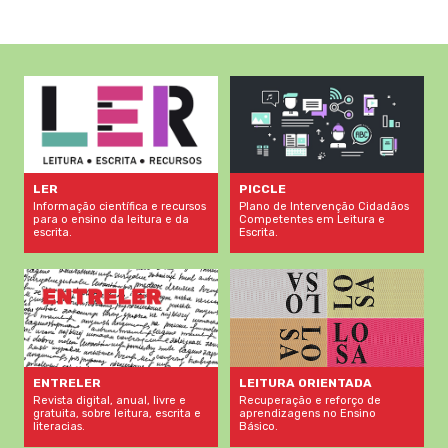
LER
PICCLE
Informação científica e recursos
Plano de Intervenção Cidadãos
para o ensino da leitura e da
Competentes em Leitura e
escrita.
Escrita.
LEITURA ORIENTADA
ENTRELER
Recuperação e reforço de
Revista digital, anual, livre e
aprendizagens no Ensino
gratuita, sobre leitura, escrita e
Básico.
literacias.