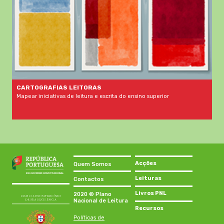
CARTOGRAFIAS LEITORAS
Mapear iniciativas de leitura e escrita do ensino superior
Acções
Quem Somos
Leituras
Contactos
Livros PNL
2020 © Plano
Nacional de Leitura
Recursos
Políticas de