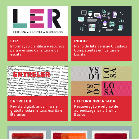
LER
PICCLE
Informação científica e recursos
Plano de Intervenção Cidadãos
para o ensino da leitura e da
Competentes em Leitura e
escrita.
Escrita.
LEITURA ORIENTADA
ENTRELER
Recuperação e reforço de
Revista digital, anual, livre e
aprendizagens no Ensino
gratuita, sobre leitura, escrita e
Básico.
literacias.