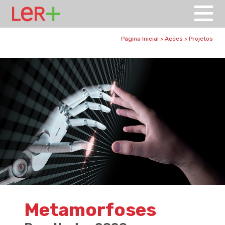
Página Inicial
>
Ações
>
Projetos
Metamorfoses