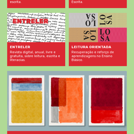
escrita.
Escrita.
LEITURA ORIENTADA
ENTRELER
Recuperação e reforço de
Revista digital, anual, livre e
aprendizagens no Ensino
gratuita, sobre leitura, escrita e
Básico.
literacias.