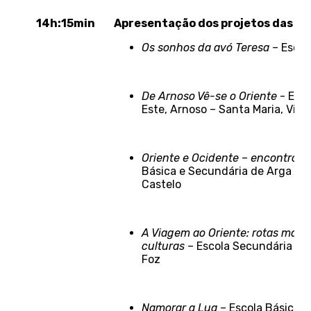
14h:15min
Apresentação dos projetos das es
Os sonhos da avó Teresa
– Escol
De Arnoso Vê-se o Oriente
- Esco
Este, Arnoso – Santa Maria, Vila
Oriente e Ocidente – encontros 
Básica e Secundária de Arga e L
Castelo
A Viagem ao Oriente: rotas marí
culturas
– Escola Secundária Cris
Foz
Namorar a Lua
– Escola Básica d