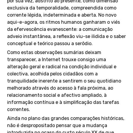
por sua vez, adstrito ao presente, como dimensão
exclusiva da temporalidade, compreendida como
corrente lépida, indeterminada e aberta. No novo
aqui-e-agora, os ritmos humanos ganharam o viés
da efervescência evanescente: a comunicação
adveio instantânea, a reflexão viu-se ilidida e o saber
conceptual e teórico passou a serôdio.
Como estas observações sumárias deixam
transparecer, a Internet trouxe consigo uma
alteração geral e radical na condição individual e
colectiva, acolhida pelos cidadãos com a
tranquilidade inerente a sentirem o seu quotidiano
melhorado através do acesso à fala próxima, ao
relacionamento social e afectivo ampliado, à
informação contínua e à simplificação das tarefas
correntes.
Ainda no plano das grandes comparações históricas,
não é despropositado pensar que a mudança
introduzida no ocaso do curto século XX de que