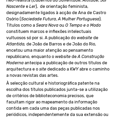
neo-realista (
Cadernos da Juventude
,
Altitude
,
Sol
Nascente
e
Ler
), de orientação feminista,
designadamente ligados à acção de Ana de Castro
Osório (
Sociedade Futura
,
A Mulher Portuguesa
).
Títulos como a
Seara Nova
ou
O Tempo e o Modo
constituem marcos e inflexões intelectuais
vultuosos só por si. A publicação do
website
de
Atlantida,
de João de Barros e de João do Rio,
encetou uma maior atenção ao pensamento
republicano, enquanto o
website
de
A Construção
Moderna
antecipa a publicação de outros títulos de
arquitectura e o
site
dedicado a
KWY
abre o caminho
a novas revistas das artes.
À selecção cultural e historiográfica patente na
escolha dos títulos publicados junta-se a utilização
de critérios de biblioteconomia precisos, que
facultam rigor ao mapeamento da informação
contida em cada uma das peças publicadas nos
periódicos, independentemente da sua extensão ou