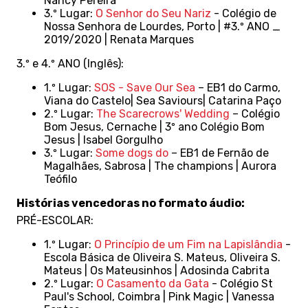
Nancy Pereira
3.º Lugar:
O Senhor do Seu Nariz
- Colégio de
Nossa Senhora de Lourdes, Porto | #3.º ANO _
2019/2020 | Renata Marques
3.º e 4.º ANO (Inglês):
1.º Lugar:
SOS - Save Our Sea
– EB1 do Carmo,
Viana do Castelo| Sea Saviours| Catarina Paço
2.º Lugar:
The Scarecrows' Wedding
– Colégio
Bom Jesus, Cernache | 3º ano Colégio Bom
Jesus | Isabel Gorgulho
3.º Lugar:
Some dogs do
– EB1 de Fernão de
Magalhães, Sabrosa | The champions | Aurora
Teófilo
Histórias vencedoras no formato áudio:
PRÉ-ESCOLAR:
1.º Lugar:
O Princípio de um Fim na Lapislândia
-
Escola Básica de Oliveira S. Mateus, Oliveira S.
Mateus | Os Mateusinhos | Adosinda Cabrita
2.º Lugar:
O Casamento da Gata
- Colégio St
Paul's School, Coimbra | Pink Magic | Vanessa