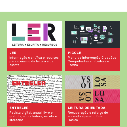
LER
PICCLE
Informação científica e recursos
Plano de Intervenção Cidadãos
para o ensino da leitura e da
Competentes em Leitura e
escrita.
Escrita.
LEITURA ORIENTADA
ENTRELER
Recuperação e reforço de
Revista digital, anual, livre e
aprendizagens no Ensino
gratuita, sobre leitura, escrita e
Básico.
literacias.