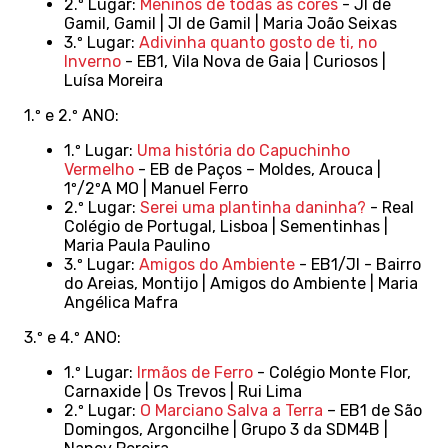
2.º Lugar:
Meninos de todas as cores
- JI de
Gamil, Gamil | JI de Gamil | Maria João Seixas
3.º Lugar:
Adivinha quanto gosto de ti, no
Inverno
- EB1, Vila Nova de Gaia | Curiosos |
Luísa Moreira
1.º e 2.º ANO:
1.º Lugar:
Uma história do Capuchinho
Vermelho
- EB de Paços – Moldes, Arouca |
1º/2ºA MO | Manuel Ferro
2.º Lugar:
Serei uma plantinha daninha?
- Real
Colégio de Portugal, Lisboa | Sementinhas |
Maria Paula Paulino
3.º Lugar:
Amigos do Ambiente
- EB1/JI - Bairro
do Areias, Montijo | Amigos do Ambiente | Maria
Angélica Mafra
3.º e 4.º ANO:
1.º Lugar:
Irmãos de Ferro
- Colégio Monte Flor,
Carnaxide | Os Trevos | Rui Lima
2.º Lugar:
O Marciano Salva a Terra
– EB1 de São
Domingos, Argoncilhe | Grupo 3 da SDM4B |