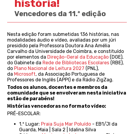
história!
Vencedores da 11.ª edição
Nesta edição foram submetidas 136 histórias, nas
modalidades áudio e vídeo, avaliadas por um júri
presidido pela Professora Doutora Ana Amélia
Carvalho da Universidade de Coimbra, e constituído
por elementos da
Direção-Geral da Educação
(DGE),
do Gabinete da
Rede de Bibliotecas Escolares
(RBE),
do
Plano Nacional de Leitura 2027
(PNL),
da
Microsoft
, da Associação Portuguesa de
Professores de Inglês (APPI) e da Rádio ZigZag.
Todos os alunos, docentes e membros da
comunidade que se envolveram nesta iniciativa
estão de parabéns!
Histórias vencedoras no formato vídeo:
PRÉ-ESCOLAR:
1.º Lugar:
Praia Suja Mar Poluído
- EB1/JI da
Guarda, Maia | Sala 2 | Idalina Silva