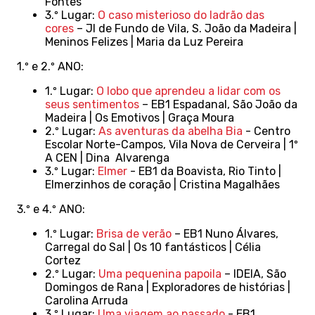
Fontes
3.º Lugar:
O caso misterioso do ladrão das
cores
– JI de Fundo de Vila, S. João da Madeira |
Meninos Felizes | Maria da Luz Pereira
1.º e 2.º ANO:
1.º Lugar:
O lobo que aprendeu a lidar com os
seus sentimentos
– EB1 Espadanal, São João da
Madeira | Os Emotivos | Graça Moura
2.º Lugar:
As aventuras da abelha Bia
- Centro
Escolar Norte-Campos, Vila Nova de Cerveira | 1º
A CEN | Dina Alvarenga
3.º Lugar:
Elmer
- EB1 da Boavista, Rio Tinto |
Elmerzinhos de coração | Cristina Magalhães
3.º e 4.º ANO:
1.º Lugar:
Brisa de verão
– EB1 Nuno Álvares,
Carregal do Sal | Os 10 fantásticos | Célia
Cortez
2.º Lugar:
Uma pequenina papoila
– IDEIA, São
Domingos de Rana | Exploradores de histórias |
Carolina Arruda
3.º Lugar:
Uma viagem ao passado
- EB1