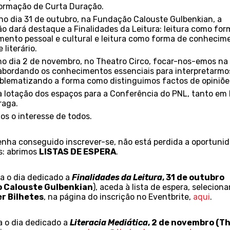
ormação de Curta Duração
.
no dia 31 de outubro, na Fundação Calouste Gulbenkian, a
o dará destaque a
Finalidades da Leitura
: leitura como
for
mento pessoal
e
cultural e leitura como forma de conhecim
e
literário.
no dia 2 de novembro, no
Theatro
Circo, focar-nos-emos na
 abordando os conhecimentos essenciais para interpretarmo
oblematizando a forma como
distinguimos
factos
de
opiniõe
a lotação dos espaços para a Conferência do PNL, tanto em 
raga.
s o interesse de todos.
enha conseguido inscrever-se, não está perdida a oportuni
s: abrimos
LISTAS DE ESPERA
.
ra o dia dedicado a
Finalidades da Leitura
, 31 de outubro
 Calouste Gulbenkian
), aceda à lista de espera, selecion
r Bilhetes
, na página do inscrição no Eventbrite,
aqui
.
ra o dia dedicado a
Literacia Mediática
, 2 de novembro (T