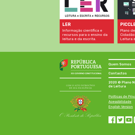
LER
PICCL
Informação científica e
Plano de
recursos para o ensino da
Cidadão
leitura e da escrita.
Leitura e
Quem Somos
Contactos
2020 © Plano N
de Leitura
Políticas de Pri
Acessibilidade
English Version