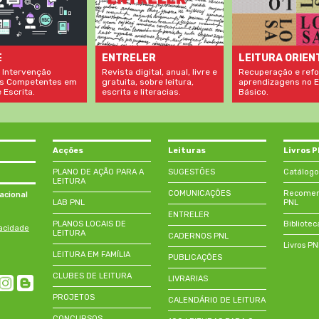
LEITURA ORIEN
E
ENTRELER
Recuperação e refo
 Intervenção
Revista digital, anual, livre e
aprendizagens no E
s Competentes em
gratuita, sobre leitura,
Básico.
 Escrita.
escrita e literacias.
Acções
Leituras
Livros 
PLANO DE AÇÃO PARA A
SUGESTÕES
Catálogo
LEITURA
COMUNICAÇÕES
Recomend
acional
LAB PNL
PNL
ENTRELER
PLANOS LOCAIS DE
Bibliotec
vacidade
LEITURA
CADERNOS PNL
Livros P
LEITURA EM FAMÍLIA
PUBLICAÇÕES
CLUBES DE LEITURA
LIVRARIAS
PROJETOS
CALENDÁRIO DE LEITURA
CONCURSOS