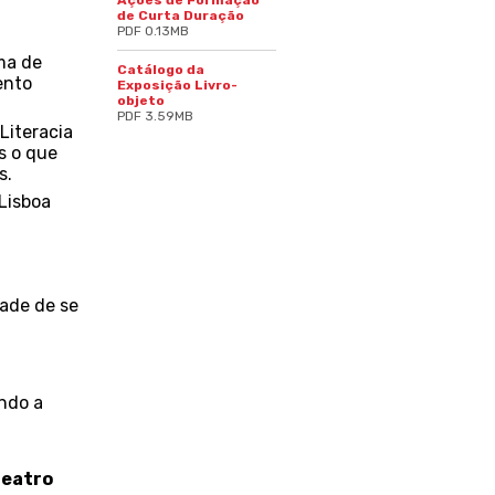
Ações de Formação
de Curta Duração
PDF 0.13MB
ma
de
Catálogo da
ento
Exposição Livro-
objeto
PDF 3.59MB
Literacia
s o que
s.
Lisboa
dade de se
ando a
heatro