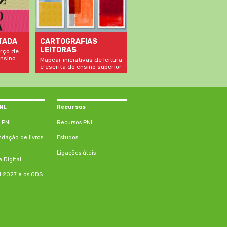
TADA
CARTOGRAFIAS
LEITORAS
rço de
nsino
Mapear iniciativas de leitura
e escrita do ensino superior
PNL
Recursos
 PNL
Recursos PNL
ação de livros
Estudos
Ligações úteis
a Digital
NL2027 e os ODS