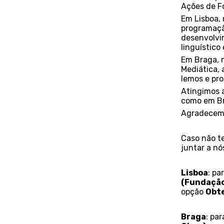
Ações de F
Em Lisboa, 
programaçã
desenvolvi
linguístico 
Em Braga, 
Mediática
,
lemos e pr
Atingimos 
como em B
Agradecemo
Caso não t
juntar a nó
Lisboa
: pa
(Fundação
opção
Obte
Braga
: pa