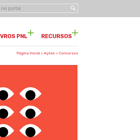
IVROS PNL
RECURSOS
Página Inicial
>
Ações
>
Concursos