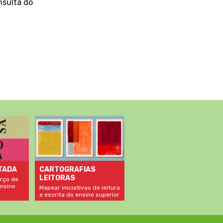
nsulta do
TADA
CARTOGRAFIAS
LEITORAS
rço de
nsino
Mapear iniciativas de leitura
e escrita do ensino superior