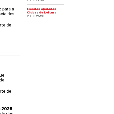
PDF 0.22MB
o para a
Escolas apoiadas
Clubes de Leitura
ncia dos
PDF 0.25MB
nte de
t
que
 de
nte de
e 2025
ede dos