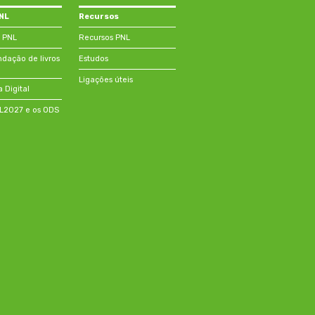
PNL
Recursos
 PNL
Recursos PNL
ação de livros
Estudos
Ligações úteis
a Digital
NL2027 e os ODS