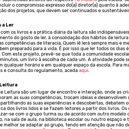
cluir o compromisso expresso do(a) diretor(a) quanto à ade
ção dos projetos, que devem ser continuados e sustentávei
 a Ler
com os livros e a prática diária da leitura são indispensávei
ento do gosto de ler, à consolidação dos hábitos de leitura
 competências de literacia. Quem lê lerá sempre mais e me
 bem preparado para a vida. É por isso que ler todos os dias é
 Com este projeto, prevê-se que toda a comunidade escolar 
minutos, um livro à escolha de cada um. A atividade pode s
m qualquer horário e em qualquer espaço da escola. Para m
s e consulta do regulamento, aceda
aqui
.
 Leitura
e Leitura são um lugar de encontro e interação, onde as cri
horam as suas competências, trocam ideias e desenvolvem 
mpartilhando as suas experiências e descobertas, debatem o
a dos livros lidos e se fazem leitores a partir dos livros. Os
izar-se com o grupo turma ou de acordo com outro modelo 
, na sala de aula, na biblioteca escolar ou noutro espaço e 
e melhor se adaptar ao grupo, tendo em atenção que não 