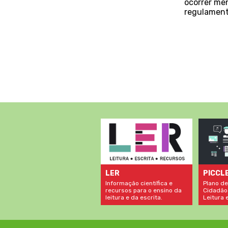
ocorrer men
regulamen
LER
PICCL
Informação científica e
Plano de
recursos para o ensino da
Cidadão
leitura e da escrita.
Leitura e