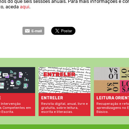
os do que seis sessões anuais. Para mais informações e co
to, aceda
aqui
.
LEITURA ORIEN
E
ENTRELER
Recuperação e refo
 Intervenção
Revista digital, anual, livre e
aprendizagens no E
s Competentes em
gratuita, sobre leitura,
Básico.
 Escrita.
escrita e literacias.