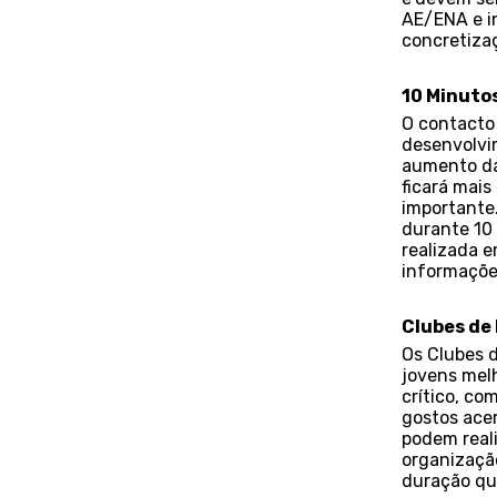
AE/ENA e in
concretiza
10 Minutos
O contacto 
desenvolvim
aumento das
ficará mais
importante.
durante 10 
realizada e
informaçõe
Clubes de
Os Clubes d
jovens mel
crítico, co
gostos acerc
podem real
organização
duração qu