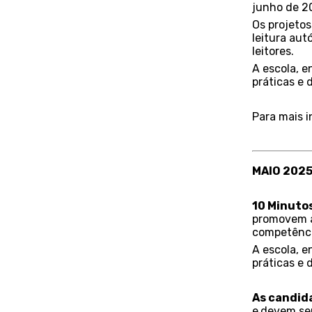
junho de 2
Os projetos
leitura aut
leitores.
A escola, 
práticas e 
Para mais 
MAIO 202
10 Minutos
promovem a 
competência
A escola, 
práticas e 
As candid
e
devem ser