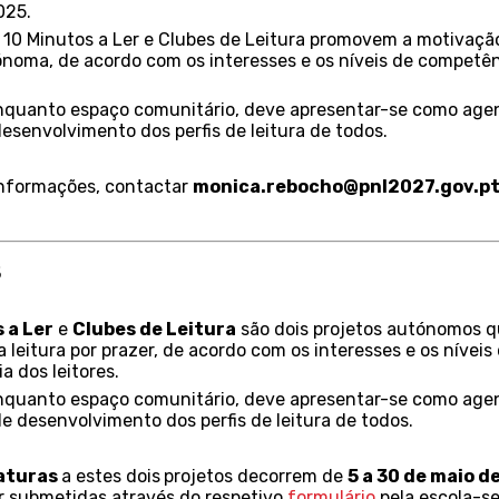
025.
 10 Minutos a Ler e Clubes de Leitura promovem a motivaçã
ónoma, de acordo com os interesses e os níveis de competê
enquanto espaço comunitário, deve apresentar-se como age
desenvolvimento dos perfis de leitura de todos.
informações, contactar
monica.rebocho@pnl2027.gov.p
5
 a Ler
e
Clubes de Leitura
são dois projetos autónomos 
leitura por prazer, de acordo com os interesses e os níveis
 dos leitores.
enquanto espaço comunitário, deve apresentar-se como age
de desenvolvimento dos perfis de leitura de todos.
aturas
a estes dois
projetos decorrem de
5 a 30 de maio d
 submetidas através do respetivo
formulário
pela escola-s