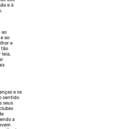
são e à
s.
s ao
 e ao
lhor e
 tão
leia,
er
ais
anças e os
o sentido
s seus
 clubes
de
tendo a
devem