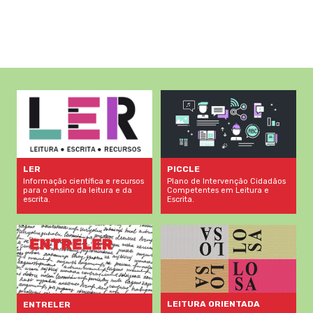
LER
PICCLE
Informação científica e recursos
Plano de Intervenção Cidadãos
para o ensino da leitura e da
Competentes em Leitura e
escrita.
Escrita.
LEITURA ORIENTADA
ENTRELER