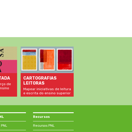
TADA
CARTOGRAFIAS
LEITORAS
rço de
nsino
Mapear iniciativas de leitura
e escrita do ensino superior
PNL
Recursos
 PNL
Recursos PNL