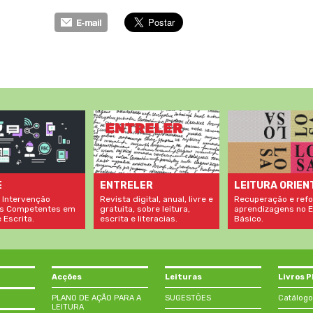
LEITURA ORIEN
E
ENTRELER
Recuperação e refo
 Intervenção
Revista digital, anual, livre e
aprendizagens no E
s Competentes em
gratuita, sobre leitura,
Básico.
 Escrita.
escrita e literacias.
Acções
Leituras
Livros 
PLANO DE AÇÃO PARA A
SUGESTÕES
Catálogo
LEITURA