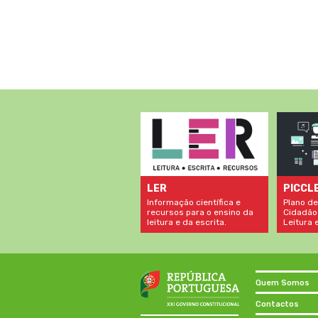
LER
PICCL
Informação científica e
Plano de
recursos para o ensino da
Cidadão
leitura e da escrita.
Leitura e
Quem Somos
Contactos