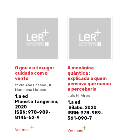
O gnu e o texugo :
A mecânica
cuidado com o
quântica :
vento
explicada a quem
pensava que nunca
texto Ana Pessoa ; il.
a perceberia
Madalena Matoso
Luís M. Aires
1.a ed
Planeta Tangerina,
1.a ed
2020
Sílabo, 2020
ISBN: 978-989-
ISBN: 978-989-
8145-52-9
561-090-7
Ver mais
Ver mais