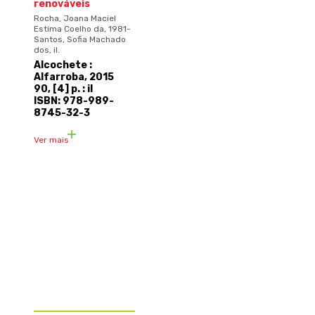
renováveis
Rocha, Joana Maciel
Estima Coelho da, 1981-
Santos, Sofia Machado
dos, il.
Alcochete :
Alfarroba, 2015
90, [4] p. : il
ISBN: 978-989-
8745-32-3
Ver mais