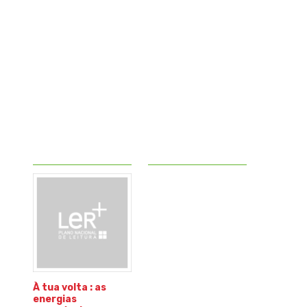
À tua volta : as
energias