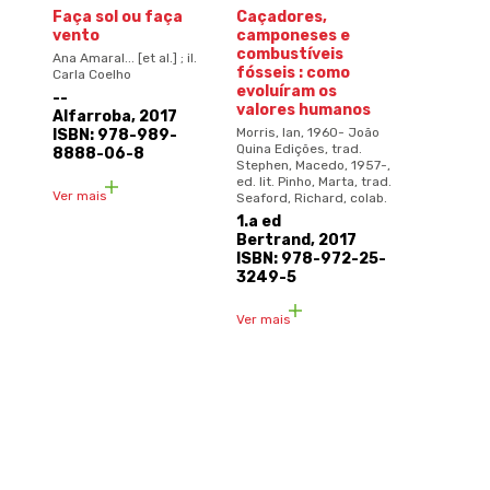
Faça sol ou faça
Caçadores,
vento
camponeses e
combustíveis
Ana Amaral... [et al.] ; il.
fósseis : como
Carla Coelho
evoluíram os
--
valores humanos
Alfarroba, 2017
Morris, Ian, 1960- João
ISBN: 978-989-
Quina Edições, trad.
8888-06-8
Stephen, Macedo, 1957-,
ed. lit. Pinho, Marta, trad.
Ver mais
Seaford, Richard, colab.
1.a ed
Bertrand, 2017
ISBN: 978-972-25-
3249-5
Ver mais