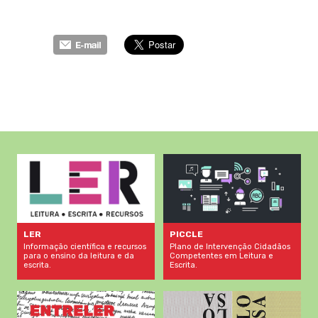
LER
PICCLE
Informação científica e recursos
Plano de Intervenção Cidadãos
para o ensino da leitura e da
Competentes em Leitura e
escrita.
Escrita.