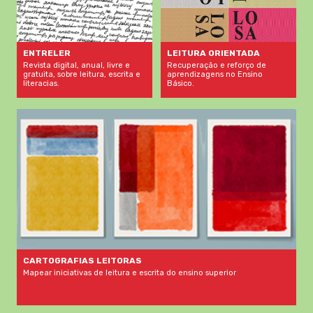
LEITURA ORIENTADA
ENTRELER
Recuperação e reforço de
Revista digital, anual, livre e
aprendizagens no Ensino
gratuita, sobre leitura, escrita e
Básico.
literacias.
CARTOGRAFIAS LEITORAS
Mapear iniciativas de leitura e escrita do ensino superior