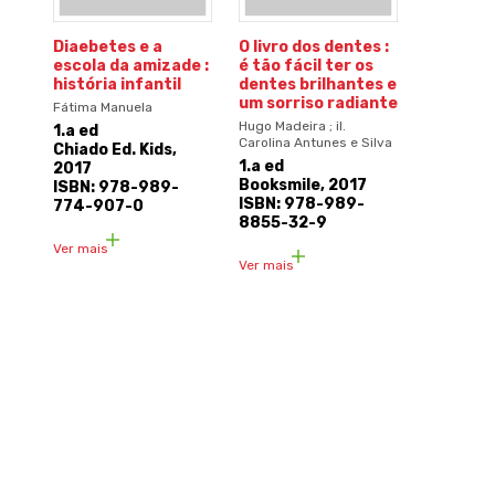
Diaebetes e a
O livro dos dentes :
escola da amizade :
é tão fácil ter os
história infantil
dentes brilhantes e
um sorriso radiante
Fátima Manuela
Hugo Madeira ; il.
1.a ed
Carolina Antunes e Silva
Chiado Ed. Kids,
1.a ed
2017
Booksmile, 2017
ISBN: 978-989-
ISBN: 978-989-
774-907-0
8855-32-9
Ver mais
Ver mais