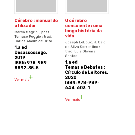
Cérebro : manual do
O cérebro
utilizador
consciente : uma
longa história da
Marco Magrini ; posf.
vida
Tomaso Poggio ; trad.
Carlos Aboim de Brito
Joseph LeDoux ; il. Caio
da Silva Sorrentino ;
1.a ed
trad. Luís Oliveira
Desassossego,
Santos
2019
1.a ed
ISBN: 978-989-
Temas e Debates :
8892-35-5
Círculo de Leitores,
2020
Ver mais
ISBN: 978-989-
644-603-1
Ver mais