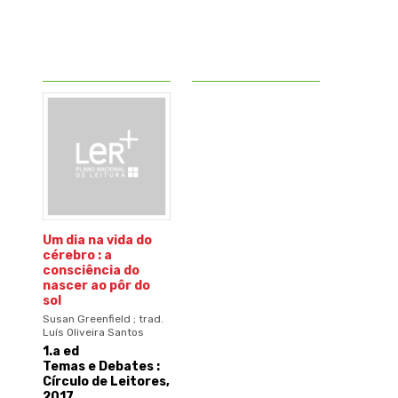
Um dia na vida do
cérebro : a
consciência do
nascer ao pôr do
sol
Susan Greenfield ; trad.
Luís Oliveira Santos
1.a ed
Temas e Debates :
Círculo de Leitores,
2017