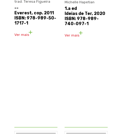
trad. Teresa Figueira
Michelle Hapetian
--
1.a ed
Everest, cop. 2011
Ideias de Ter, 2020
ISBN: 978-989-50-
ISBN: 978-989-
1717-1
740-097-1
Ver mais
Ver mais