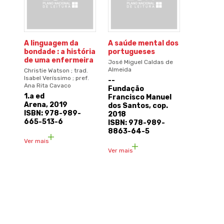
A linguagem da
A saúde mental dos
bondade : a história
portugueses
de uma enfermeira
José Miguel Caldas de
Almeida
Christie Watson ; trad.
Isabel Veríssimo ; pref.
--
Ana Rita Cavaco
Fundação
1.a ed
Francisco Manuel
Arena, 2019
dos Santos, cop.
ISBN: 978-989-
2018
665-513-6
ISBN: 978-989-
8863-64-5
Ver mais
Ver mais