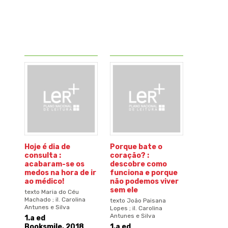
Hoje é dia de
Porque bate o
consulta :
coração? :
acabaram-se os
descobre como
medos na hora de ir
funciona e porque
ao médico!
não podemos viver
sem ele
texto Maria do Céu
Machado ; il. Carolina
texto João Paisana
Antunes e Silva
Lopes ; il. Carolina
Antunes e Silva
1.a ed
Booksmile, 2018
1.a ed