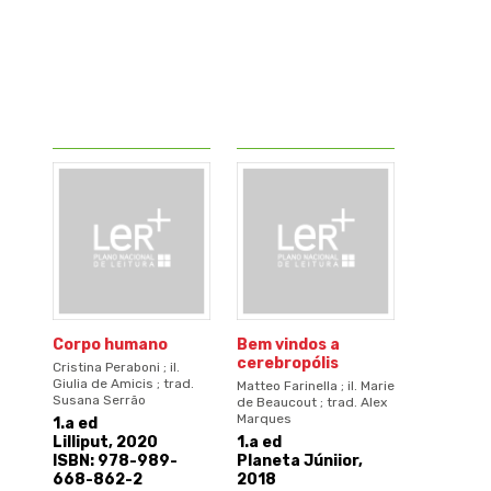
Corpo humano
Bem vindos a
cerebropólis
Cristina Peraboni ; il.
Giulia de Amicis ; trad.
Matteo Farinella ; il. Marie
Susana Serrão
de Beaucout ; trad. Alex
Marques
1.a ed
Lilliput, 2020
1.a ed
ISBN: 978-989-
Planeta Júniior,
668-862-2
2018