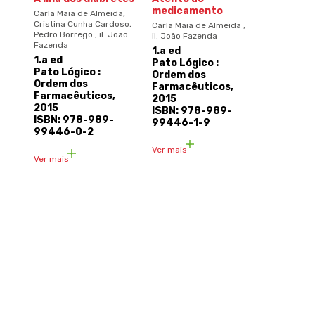
medicamento
Carla Maia de Almeida,
Cristina Cunha Cardoso,
Carla Maia de Almeida ;
Pedro Borrego ; il. João
il. João Fazenda
Fazenda
1.a ed
1.a ed
Pato Lógico :
Pato Lógico :
Ordem dos
Ordem dos
Farmacêuticos,
Farmacêuticos,
2015
2015
ISBN: 978-989-
ISBN: 978-989-
99446-1-9
99446-0-2
Ver mais
Ver mais