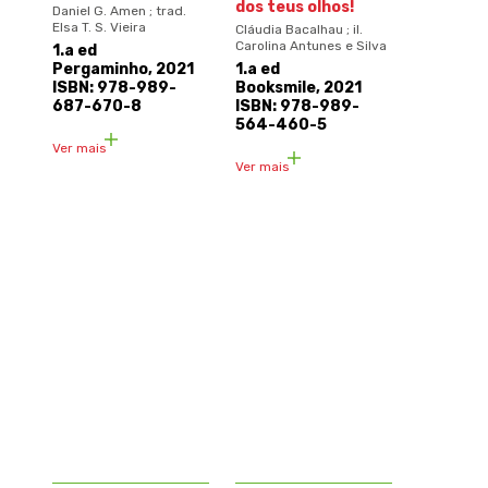
dos teus olhos!
Daniel G. Amen ; trad.
Elsa T. S. Vieira
Cláudia Bacalhau ; il.
Carolina Antunes e Silva
1.a ed
Pergaminho, 2021
1.a ed
ISBN: 978-989-
Booksmile, 2021
687-670-8
ISBN: 978-989-
564-460-5
Ver mais
Ver mais