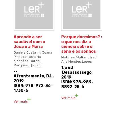
Aprende a ser
Porque dormimos? :
saudável com o
o que nos diz a
Joca e a Maria
ciência sobre o
sono e os sonhos
Daniela Costa ; il. Joana
Pinheiro ; autoria
Matthew Walker ; trad.
científica Goreti
Ana Mendes Lopes
Marques... [et al.]
1.a ed
--
Desassossego,
Afrontamento, D.L.
2019
2019
ISBN: 978-989-
ISBN: 978-972-36-
8892-25-6
1730-6
Ver mais
Ver mais