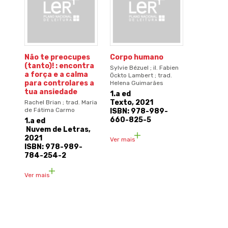
Não te preocupes
Corpo humano
(tanto)! : encontra
Sylvie Bézuel ; il. Fabien
a força e a calma
Öckto Lambert ; trad.
para controlares a
Helena Guimarães
tua ansiedade
1.a ed
Texto, 2021
Rachel Brian ; trad. Maria
de Fátima Carmo
ISBN: 978-989-
660-825-5
1.a ed
Nuvem de Letras,
2021
Ver mais
ISBN: 978-989-
784-254-2
Ver mais