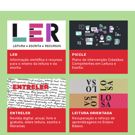
LER
PICCLE
Informação científica e recursos
Plano de Intervenção Cidadãos
para o ensino da leitura e da
Competentes em Leitura e
escrita.
Escrita.
LEITURA ORIENTADA
ENTRELER
Recuperação e reforço de
Revista digital, anual, livre e
aprendizagens no Ensino
gratuita, sobre leitura, escrita e
Básico.
literacias.