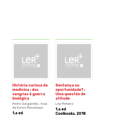
História curiosa da
Sentença ou
medicina : das
oportunidade? :
sangrias à guerra
Uma questão de
biológica
atitude
Pedro Gargantilla ; trad.
Léa Pinheiro
de Eurico Monchique
1.a ed
1.a ed
Coolbooks, 2018