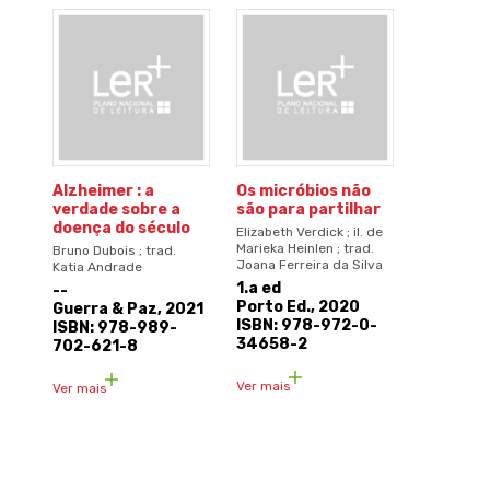
Alzheimer : a
Os micróbios não
verdade sobre a
são para partilhar
doença do século
Elizabeth Verdick ; il. de
Marieka Heinlen ; trad.
Bruno Dubois ; trad.
Joana Ferreira da Silva
Katia Andrade
1.a ed
--
Porto Ed., 2020
Guerra & Paz, 2021
ISBN: 978-972-0-
ISBN: 978-989-
34658-2
702-621-8
Ver mais
Ver mais