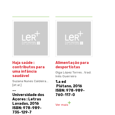
Haja saúde :
Alimentação para
contributos para
desportistas
uma infância
Olga López Torres ; trad.
saudável
Inês Guerreiro
Suzana Nunes Caldeira...
1.a ed
[et al.]
Plátano, 2016
--
ISBN: 978-989-
Universidade dos
760-117-0
Açores : Letras
Lavadas, 2016
Ver mais
ISBN: 978-989-
735-129-7