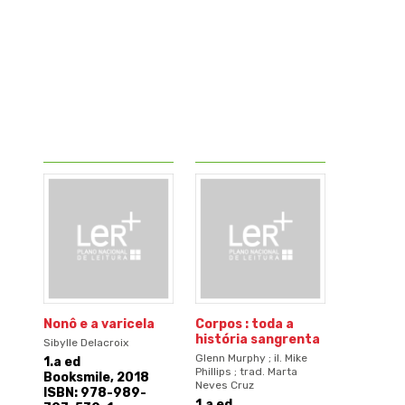
Nonô e a varicela
Corpos : toda a
história sangrenta
Sibylle Delacroix
Glenn Murphy ; il. Mike
1.a ed
Phillips ; trad. Marta
Booksmile, 2018
Neves Cruz
ISBN: 978-989-
1.a ed