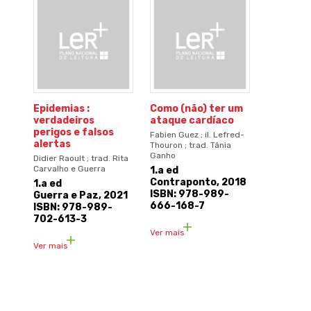
Epidemias :
Como (não) ter um
verdadeiros
ataque cardíaco
perigos e falsos
Fabien Guez ; il. Lefred-
alertas
Thouron ; trad. Tânia
Ganho
Didier Raoult ; trad. Rita
Carvalho e Guerra
1.a ed
Contraponto, 2018
1.a ed
ISBN: 978-989-
Guerra e Paz, 2021
666-168-7
ISBN: 978-989-
702-613-3
Ver mais
Ver mais