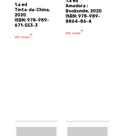
1.a ed
1.a ed
Amadora :
Tinta-da-China,
Booksmile, 2020
2020
ISBN: 978-989-
ISBN: 978-989-
8864-86-4
671-553-3
Ver mais
Ver mais