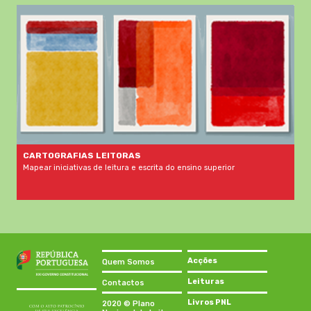
CARTOGRAFIAS LEITORAS
Mapear iniciativas de leitura e escrita do ensino superior
Acções
Quem Somos
Leituras
Contactos
Livros PNL
2020 © Plano