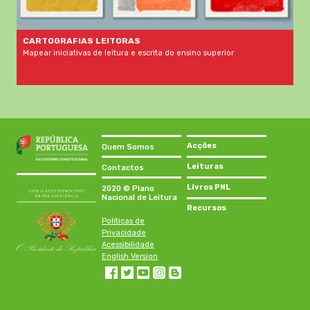
CARTOGRAFIAS LEITORAS
Mapear iniciativas de leitura e escrita do ensino superior
Acções
Quem Somos
Leituras
Contactos
Livros PNL
2020 © Plano
Nacional de Leitura
Recursos
Políticas de
Privacidade
Acessibilidade
English Version