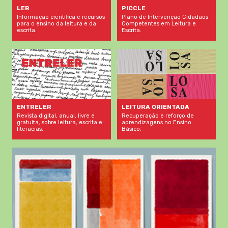
LER
PICCLE
Informação científica e recursos
Plano de Intervenção Cidadãos
para o ensino da leitura e da
Competentes em Leitura e
escrita.
Escrita.
LEITURA ORIENTADA
ENTRELER
Recuperação e reforço de
Revista digital, anual, livre e
aprendizagens no Ensino
gratuita, sobre leitura, escrita e
Básico.
literacias.