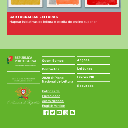
CARTOGRAFIAS LEITORAS
Mapear iniciativas de leitura e escrita do ensino superior
Acções
Quem Somos
Leituras
Contactos
Livros PNL
2020 © Plano
Nacional de Leitura
Recursos
Políticas de
Privacidade
Acessibilidade
English Version