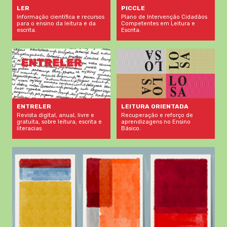
LER
PICCLE
Informação científica e recursos
Plano de Intervenção Cidadãos
para o ensino da leitura e da
Competentes em Leitura e
escrita.
Escrita.
LEITURA ORIENTADA
ENTRELER
Recuperação e reforço de
Revista digital, anual, livre e
aprendizagens no Ensino
gratuita, sobre leitura, escrita e
Básico.
literacias.