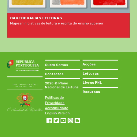
CARTOGRAFIAS LEITORAS
Mapear iniciativas de leitura e escrita do ensino superior
Acções
Quem Somos
Leituras
Contactos
Livros PNL
2020 © Plano
Nacional de Leitura
Recursos
Políticas de
Privacidade
Acessibilidade
English Version