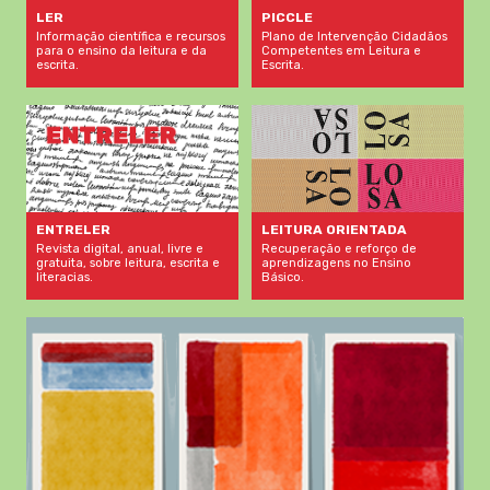
LER
PICCLE
Informação científica e recursos
Plano de Intervenção Cidadãos
para o ensino da leitura e da
Competentes em Leitura e
escrita.
Escrita.
LEITURA ORIENTADA
ENTRELER
Recuperação e reforço de
Revista digital, anual, livre e
aprendizagens no Ensino
gratuita, sobre leitura, escrita e
Básico.
literacias.