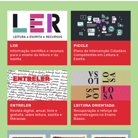
LER
PICCLE
Informação científica e recursos
Plano de Intervenção Cidadãos
para o ensino da leitura e da
Competentes em Leitura e
escrita.
Escrita.
LEITURA ORIENTADA
ENTRELER
Recuperação e reforço de
Revista digital, anual, livre e
aprendizagens no Ensino
gratuita, sobre leitura, escrita e
Básico.
literacias.