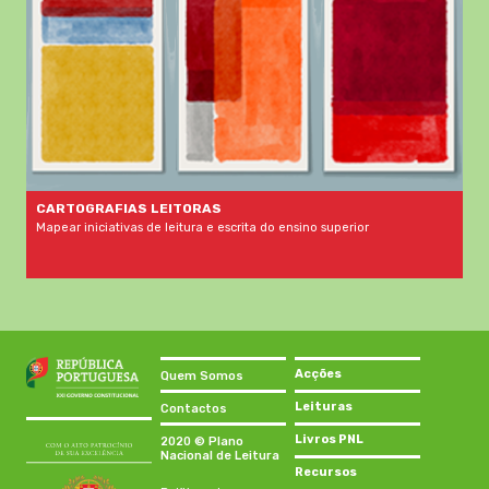
CARTOGRAFIAS LEITORAS
Mapear iniciativas de leitura e escrita do ensino superior
Acções
Quem Somos
Leituras
Contactos
Livros PNL
2020 © Plano
Nacional de Leitura
Recursos