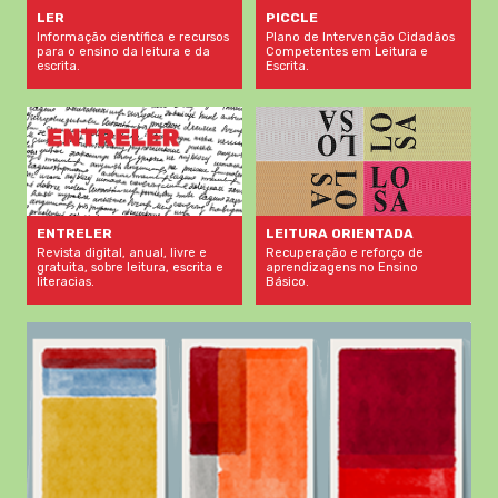
LER
PICCLE
Informação científica e recursos
Plano de Intervenção Cidadãos
para o ensino da leitura e da
Competentes em Leitura e
escrita.
Escrita.
LEITURA ORIENTADA
ENTRELER
Recuperação e reforço de
Revista digital, anual, livre e
aprendizagens no Ensino
gratuita, sobre leitura, escrita e
Básico.
literacias.