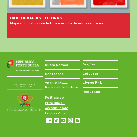
CARTOGRAFIAS LEITORAS
Mapear iniciativas de leitura e escrita do ensino superior
Acções
Quem Somos
Leituras
Contactos
Livros PNL
2020 © Plano
Nacional de Leitura
Recursos
Políticas de
Privacidade
Acessibilidade
English Version